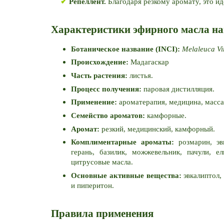
✔ 
Репеллент.
 Благодаря резкому аромату, это 
Характеристики эфирного масла на
Ботаническое название (INCI):
 Melaleuca Vir
Происхождение:
 Мадагаскар
Часть растения:
 листья.
Процесс получения:
 паровая дистилляция.
Применение:
 ароматерапия, медицина, масс
Семейство ароматов:
 камфорные.
Аромат:
 резкий, медицинский, камфорный.
Комплиментарные ароматы:
 розмарин, эв
герань, базилик, можжевельник, пачули, ел
цитрусовые масла.
Основные активные вещества: 
эвкалиптол,
и пиперитон.
Правила применения