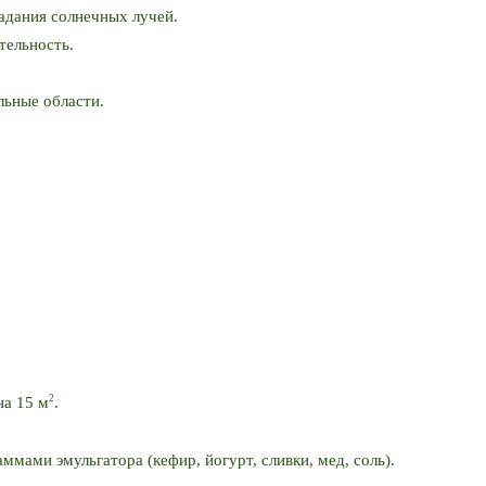
адания солнечных лучей.
тельность.
льные области.
2
на 15 м
. 
ммами эмульгатора (кефир, йогурт, сливки, мед, соль). 