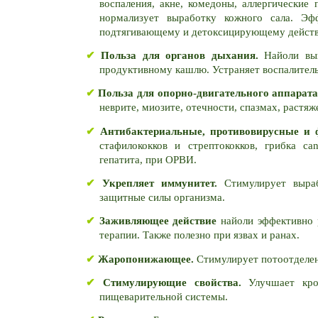
воспаления, акне, комедоны, аллергические
нормализует выработку кожного сала. Эф
подтягивающему и детоксицирующему дейст
✔ 
Польза для органов дыхания. 
Найоли выв
продуктивному кашлю. Устраняет воспалитель
✔ 
Польза для опорно-двигательного аппарата
неврите, миозите, отечности, спазмах, растяж
✔ 
Антибактериальные, противовирусные и 
стафилококков и стрептококков, грибка can
гепатита, при ОРВИ. 
✔ 
Укрепляет иммунитет.
 Стимулирует выра
защитные силы организма. 
✔ 
Заживляющее действие
 найоли эффективно 
терапии. Также полезно при язвах и ранах.
✔ 
Жаропонижающее.
 Стимулирует потоотделен
✔ 
Стимулирующие свойства.
 Улучшает кро
пищеварительной системы. 