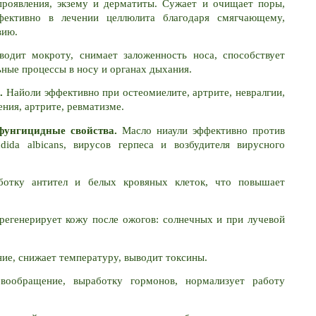
 проявления, экзему и дерматиты. Сужает и очищает поры, 
фективно в лечении целлюлита благодаря смягчающему, 
вию.
одит мокроту, снимает заложенность носа, способствует 
ные процессы в носу и органах дыхания.
.
 Найоли эффективно при остеомиелите, артрите, невралгии, 
ения, артрите, ревматизме. 
фунгицидные свойства.
 Масло ниаули эффективно против 
dida albicans, вирусов герпеса и возбудителя вирусного 
ботку антител и белых кровяных клеток, что повышает 
регенерирует кожу после ожогов: солнечных и при лучевой 
ие, снижает температуру, выводит токсины. 
вообращение, выработку гормонов, нормализует работу 