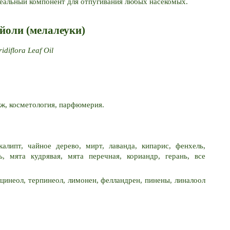
идеальный компонент для отпугивания любых насекомых.
йоли (мелалеуки)
idiflora Leaf Oil
аж, косметология, парфюмерия.
калипт, чайное дерево, мирт, лаванда, кипарис, фенхель, 
ь, мята кудрявая, мята перечная, кориандр, герань, все 
 цинеол, терпинеол, лимонен, фелландрен, пинены, линалоол 