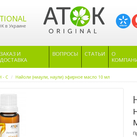
TIONAL
OK в Украине
ЗАКАЗ И
ВОПРОСЫ
СТАТЬИ
О
ДОСТАВКА
КОМПАН
Н - С
Найоли (ниаули, наули) эфирное масло 10 мл
П