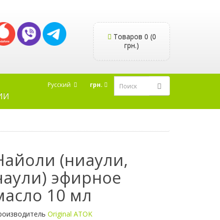
Товаров 0 (0
грн.)
Русский
грн.
ИИ
Найоли (ниаули,
наули) эфирное
масло 10 мл
роизводитель
Original ATOK