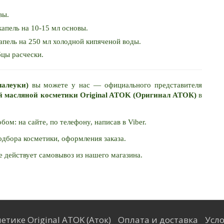
вы. 
 капель на 10-15 мл основы.
капель на 250 мл холодной кипяченой воды.
бцы расчески.
лалеуки) 
вы можете у нас — официального представителя 
й масляной косметики Original ATOK (Оригинал АТОК)
 в 
м: на сайте, по телефону, написав в Viber. 
дбора косметики, оформления заказа. 
е действует самовывоз из нашего магазина.
етике Original ATOK (Аток)
Оплата и доставка
Усло