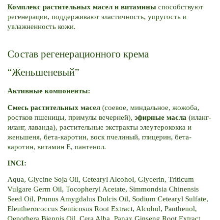
Комплекс растительных масел и витамины
 способствуют 
регенерации, поддерживают эластичность, упругость и 
увлажненность кожи.
Состав регенерационного крема 
“Женьшеневый”
Активные компоненты:
Смесь растительных масел
 (соевое, миндальное, жожоба, 
ростков пшеницы, примулы вечерней), 
эфирные масла
 (иланг-
иланг, лаванда), растительные экстракты элеутерококка и 
женьшеня, бета-каротин, воск пчелиный, глицерин, бета-
каротин, витамин E, пантенол.
INCI:
Aqua, Glycine Soja Oil, Cetearyl Alcohol, Glycerin, Triticum 
Vulgare Germ Oil, Tocopheryl Acetate, Simmondsia Chinensis 
Seed Oil, Prunus Amygdalus Dulcis Oil, Sodium Cetearyl Sulfate, 
Eleutherococcus Senticosus Root Extract, Alcohol, Panthenol, 
Oenothera Biennis Oil, Cera Alba, Panax Ginseng Root Extract, 