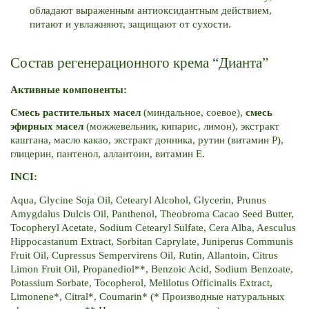
обладают выраженным антиоксидантным действием, 
питают и увлажняют, защищают от сухости. 
Состав регенерационного крема “Дианта”
Активные компоненты:
Смесь растительных масел
 (миндальное, соевое), 
смесь 
эфирных масел
 (можжевельник, кипарис, лимон), экстракт 
каштана, масло какао, экстракт донника, рутин (витамин P), 
глицерин, пантенол, аллантоин, витамин E.
INCI:
Aqua, Glycine Soja Oil, Cetearyl Alcohol, Glycerin, Prunus 
Amygdalus Dulcis Oil, Panthenol, Theobroma Cacao Seed Butter, 
Tocopheryl Acetate, Sodium Cetearyl Sulfate, Cera Alba, Aesculus 
Hippocastanum Extract, Sorbitan Caprylate, Juniperus Communis 
Fruit Oil, Cupressus Sempervirens Oil, Rutin, Allantoin, Citrus 
Limon Fruit Oil, Propanediol**, Benzoic Acid, Sodium Benzoate, 
Potassium Sorbate, Tocopherol, Melilotus Officinalis Extract, 
Limonene*, Citral*, Coumarin* (* Производные натуральных 