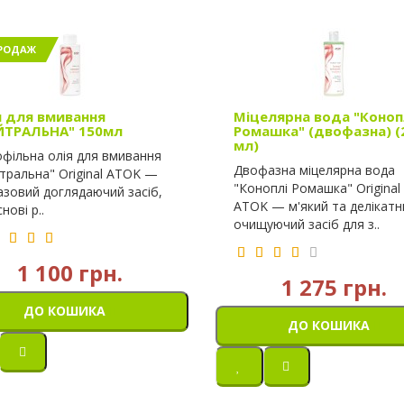
РОДАЖ
я для вмивання
Міцелярна вода "Коноп
ЙТРАЛЬНА" 150мл
Ромашка" (двофазна) (
мл)
офільна олія для вмивання
Двофазна міцелярна вода
тральна" Original ATOK —
"Коноплі Ромашка" Original
азовий доглядаючий засіб,
ATOK — м'який та делікатн
нові р..
очищуючий засіб для з..
1 100 грн.
1 275 грн.
ДО КОШИКА
ДО КОШИКА