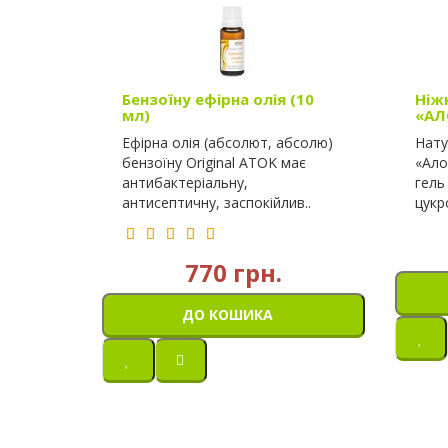
Бензоїну ефірна олія (10
Ніж
мл)
«АЛ
Ефірна олія (абсолют, абсолю)
Нату
бензоїну Original ATOK має
«Ало
антибактеріальну,
гель
антисептичну, заспокійлив..
цукр
770 грн.
ДО КОШИКА