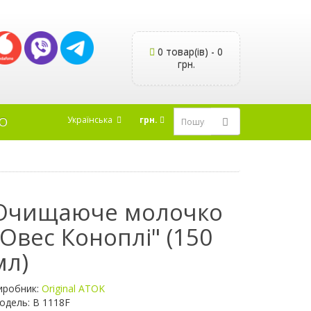
0 товар(ів) - 0
грн.
Українська
грн.
Ю
Очищаюче молочко
"Овес Коноплі" (150
мл)
иробник:
Original ATOK
одель: B 1118F