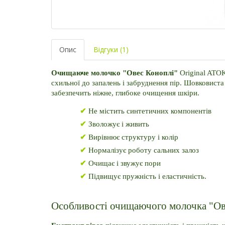
Опис
Відгуки (1)
Очищаюче молочко "Овес Коноплі" 
Original ATOK
схильної до запалень і забруднення пір. Шовковиста
забезпечить ніжне, глибоке очищення шкіри.
✔
 Не містить синтетичних компонентів
✔
 Зволожує і живить
✔
 Вирівнює структуру і колір
✔
 Нормалізує роботу сальних залоз
✔
 Очищає і звужує пори
✔
 Підвищує пружність і еластичність.
Особливості очищаючого молочка "Ов