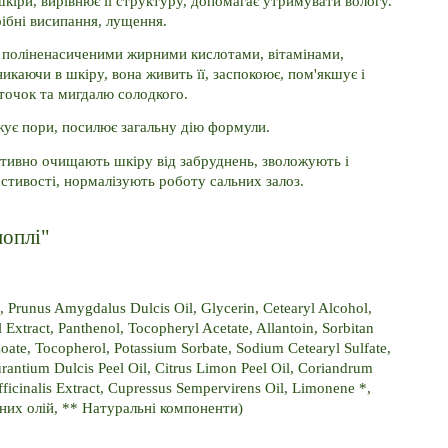
шкіри, вирівнює її структуру, допомагає утримувати вологу. 
рібні висипання, лущення.
 поліненасиченими жирними кислотами, вітамінами, 
аючи в шкіру, вона живить її, заспокоює, пом'якшує і 
сточок та мигдалю солодкого.
ужує пори, посилює загальну дію формули.
тивно очищають шкіру від забруднень, зволожують і 
стивості, нормалізують роботу сальних залоз.
оплі"
l, Prunus Amygdalus Dulcis Oil, Glycerin, Cetearyl Alcohol, 
 Extract, Panthenol, Tocopheryl Acetate, Allantoin, Sorbitan 
ate, Tocopherol, Potassium Sorbate, Sodium Cetearyl Sulfate, 
rantium Dulcis Peel Oil, Citrus Limon Peel Oil, Coriandrum 
icinalis Extract, Cupressus Sempervirens Oil, Limonene *, 
рних олій, ** Натуральні компоненти)