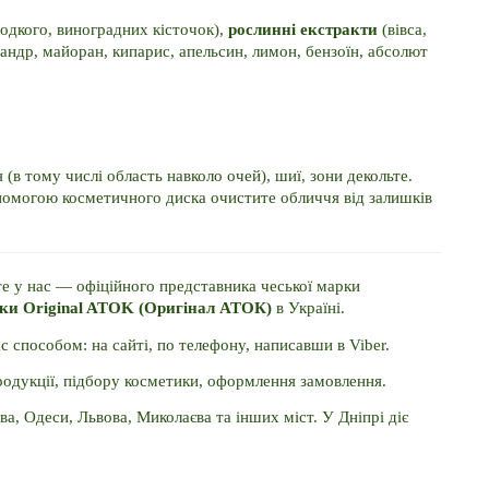
одкого, виноградних кісточок), 
рослинні екстракти
 (вівса, 
іандр, майоран, кипарис, апельсин, лимон, бензоїн, абсолют 
(в тому числі область навколо очей), шиї, зони декольте. 
помогою косметичного диска очистите обличчя від залишків 
Купити очищаюче молочко "Овес Коноплі" ви можете у нас — офіційного представника чеської марки 
ики Original ATOK (Оригінал АТОК) 
в Україні.
способом: на сайті, по телефону, написавши в Viber.
продукції, підбору косметики, оформлення замовлення.
ва, Одеси, Львова, Миколаєва та інших міст. У Дніпрі діє 