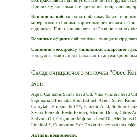
Екстракт вівса
 підвищує еластичність і пружність 
При цьому він знімає почервоніння, подразнення, д
Конопляна олія
 холодного віджиму багата цінними
мінералами та іншими корисними речовинами. Проник
відновлює. Її дію доповнюють олії з виноградних кі
Комплекс ефірних
 олій тонізує і очищає шкіру, зв
Сапоніни з екстракту мильнянки лікарської 
ефек
тонізують, мають протизапальні та антимікробні вла
Склад очищаючого молочка "Овес Кон
INCI:
Aqua, Cannabis Sativa Seed Oil, Vitis Vinifera Seed Oi
Saponaria Officinalis Root Extract, Avena Sativa Kernel
Caprylate, Propanediol **, Benzoic Acid, Sodium Benzo
Styrax Benzoin Resin Extract, Alcohol Denat, Citrus Au
Sativum Oil, Origanum Majorana Leaf Oil, Melilotus Off
Linalool *, Coumarine * (* Похідні натуральних ефі
Активні компоненти: