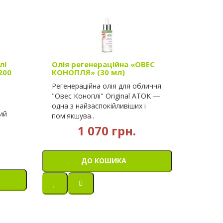
лі
Олія регенераційна «ОВЕС
200
КОНОПЛЯ» (30 мл)
Регенераційна олія для обличчя
"Овес Коноплі" Original ATOK —
одна з найзаспокійливіших і
ий
пом'якшува..
1 070 грн.
ДО КОШИКА