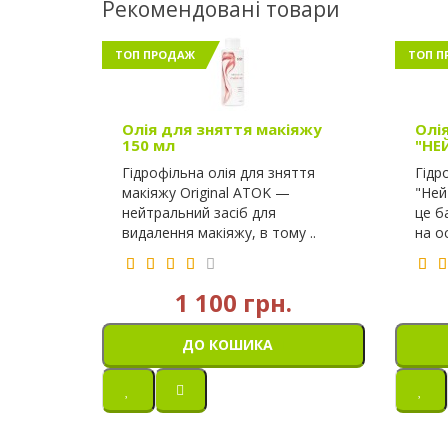
Рекомендовані товари
ТОП ПРОДАЖ
ТОП П
Олія для зняття макіяжу
Олі
150 мл
"НЕ
Гідрофільна олія для зняття
Гідр
макіяжу Original ATOK —
"Ней
нейтральний засіб для
це б
видалення макіяжу, в тому ..
на ос
1 100 грн.
ДО КОШИКА