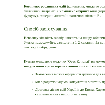
Комплекс рослинних олій 
(конопляна, мигдалю сол
мильнянки лікарської), 
комплекс ефірних олій 
(кор
буркуну), гліцерин, алантоїн, пантенол, вітамін E .
Спосіб застосування
Невелику кількість засобу нанесіть на шкіру обличчя 
Злегка помасажуйте, залиште на 1-2 хвилини. За до
макіяжу і забруднень.
натуральної ароматерапевтичної олійної космет
Замовлення можна оформити зручним для вас 
Ми з радістю надамо консультації з питань 
Доставка діє по всій Україні: до Києва, Харко
самовивезення з нашого магазину.