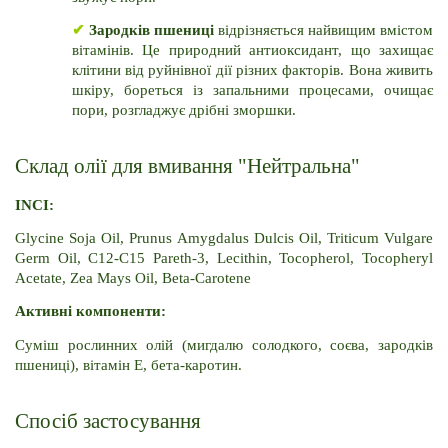
✔
Зародків пшениці
 відрізняється найвищим вмістом 
вітамінів. Це природний антиоксидант, що захищає 
клітини від руйнівної дії різних факторів. Вона живить 
шкіру, бореться із запальними процесами, очищає 
пори, розгладжує дрібні зморшки.
Склад олії для вмивання "Нейтральна"
INCI:
Glycine Soja Oil, Prunus Amygdalus Dulcis Oil, Triticum Vulgare 
Germ Oil, C12-C15 Pareth-3, Lecithin, Tocopherol, Tocopheryl 
Acetate, Zea Mays Oil, Beta-Carotene
Активні компоненти:
Суміш рослинних олій (мигдалю солодкого, соєва, зародків 
пшениці), вітамін E, бета-каротин.
Спосіб застосування