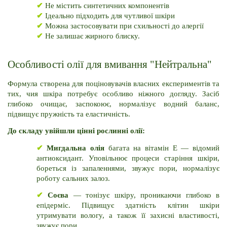
✔
 Не містить синтетичних компонентів
✔
 Ідеально підходить для чутливої ​​шкіри
✔
 Можна застосовувати при схильності до алергії
✔
 Не залишає жирного блиску.
Особливості олії для вмивання "Нейтральна"
Формула створена для поціновувачів власних експериментів та 
тих, чия шкіра потребує особливо ніжного догляду. Засіб 
глибоко очищає, заспокоює, нормалізує водний баланс, 
підвищує пружність та еластичність.
До складу увійшли цінні рослинні олії:
✔
Мигдальна олія 
багата на вітамін E — відомий 
антиоксидант. Уповільнює процеси старіння шкіри, 
бореться із запаленнями, звужує пори, нормалізує 
роботу сальних залоз.
✔
Соєва
 — тонізує шкіру, проникаючи глибоко в 
епідерміс. Підвищує здатність клітин шкіри 
утримувати вологу, а також її захисні властивості, 
звужує пори.