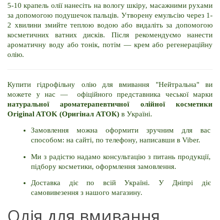
5-10 крапель олії нанесіть на вологу шкіру, масажними рухами 
за допомогою подушечок пальців. Утворену емульсію через 1-
2 хвилини змийте теплою водою або видаліть за допомогою 
косметичних ватних дисків. Після рекомендуємо нанести 
ароматичну воду або тонік, потім — крем або регенераційну 
олію.
Купити гідрофільну олію для вмивання "Нейтральна" ви 
можете у нас —  офіційного представника чеської марки 
натуральної ароматерапевтичної олійної косметики 
Original ATOK (Оригінал АТОК)
 в Україні.
Замовлення можна оформити зручним для вас 
способом: на сайті, по телефону, написавши в Viber.
Ми з радістю надамо консультацію з питань продукції, 
підбору косметики, оформлення замовлення.
Доставка діє по всій Україні. У Дніпрі діє 
самовивезення з нашого магазину.
Олія для вмивання