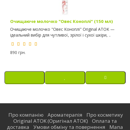
Очищаюче молочко "Овес Коноплі" (150 мл)
Очищаюче молочко "Овес Коноплі" Original ATOK —
ідеальний вибір для чутливої, зрілої і сухої шкіри, ..
890 грн.
Про компанію
Ароматерапія
Про косметику
Original ATOK (Оригінал АТОК)
Оплата та
доставка
Умови обміну та повернення
Мапа