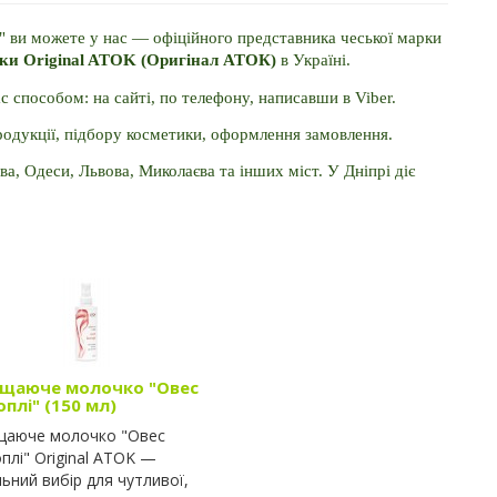
Купити двофазну міцелярну воду "Коноплі Ромашка" ви можете у нас — офіційного представника чеської марки 
ики Original ATOK (Оригінал АТОК)
 в Україні.
способом: на сайті, по телефону, написавши в Viber.
продукції, підбору косметики, оформлення замовлення.
ва, Одеси, Львова, Миколаєва та інших міст. У Дніпрі діє 
щаюче молочко "Овес
плі" (150 мл)
аюче молочко "Овес
плі" Original ATOK —
льний вибір для чутливої,