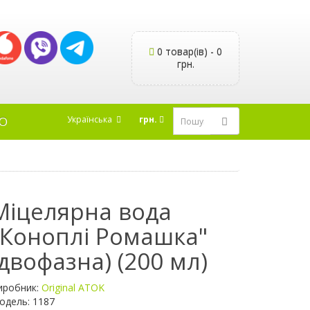
0 товар(ів) - 0
грн.
Українська
грн.
Ю
Міцелярна вода
"Коноплі Ромашка"
(двофазна) (200 мл)
иробник:
Original ATOK
одель: 1187