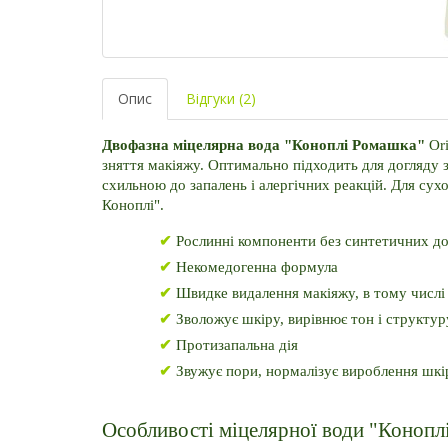
Опис
Відгуки (2)
Двофазна міцелярна вода "Коноплі Ромашка" 
Or
зняття макіяжу. Оптимально підходить для догляду
схильною до запалень і алергічних реакцій. Для сух
Коноплі".
✔
 Рослинні компоненти без синтетичних д
✔
 Некомедогенна формула
✔
 Швидке видалення макіяжу, в тому числі
✔
 Зволожує шкіру, вирівнює тон і структур
✔
 Протизапальна дія
✔
 Звужує пори, нормалізує вироблення шкі
Особливості міцелярної води "Конопл