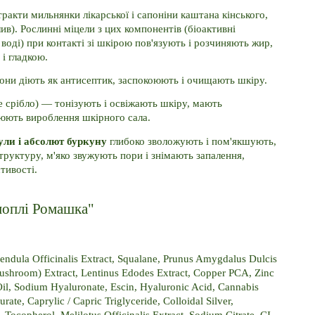
тракти мильнянки лікарської і сапоніни каштана кінського, 
ив). Рослинні міцели з цих компонентів (біоактивні 
воді) при контакті зі шкірою пов'язують і розчиняють жир, 
 і гладкою.
вони діють як антисептик, заспокоюють і очищають шкіру.
не срібло) — тонізують і освіжають шкіру, мають 
люють вироблення шкірного сала.
ули і абсолют буркуну 
глибоко зволожують і пом'якшують, 
руктуру, м'яко звужують пори і знімають запалення, 
тивості.
ноплі Ромашка"
lendula Officinalis Extract, Squalane, Prunus Amygdalus Dulcis 
(Mushroom) Extract, Lentinus Edodes Extract, Copper PCA, Zinc 
il, Sodium Hyaluronate, Escin, Hyaluronic Acid, Cannabis 
ate, Caprylic / Capric Triglyceride, Colloidal Silver, 