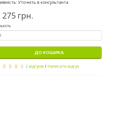
аявність: Уточніть в консультанта
 275 грн.
лькість
ДО КОШИКА
2 відгуків
/
Написати відгук