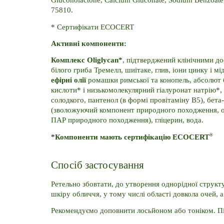
Gluconolactone, Calcium Gluconate, Sodium Benzoate, T
75810.
* Сертифікати ECOCERT
Активні компоненти:
Комплекс Oliglycan*
, підтверджений клінічними до
білого гриба Тремелл, шиітаке, глив, іони цинку і міді
ефірні олії 
ромашки римської та конопель, абсолют б
кислоти* і низькомолекулярний гіалуронат натрію*, 
солодкого, пантенол (в формі провітаміну B5), бета-г
(зволожуючий компонент природного походження, от
ПАР природного походження), гліцерин, вода.
®
*Компоненти мають сертифікацію ECOCERT
Спосіб застосування
Ретельно збовтати, до утворення однорідної структу
шкіру обличчя, у тому числі області довкола очей, а
Рекомендуємо доповнити лосьйоном або тоніком. Пі