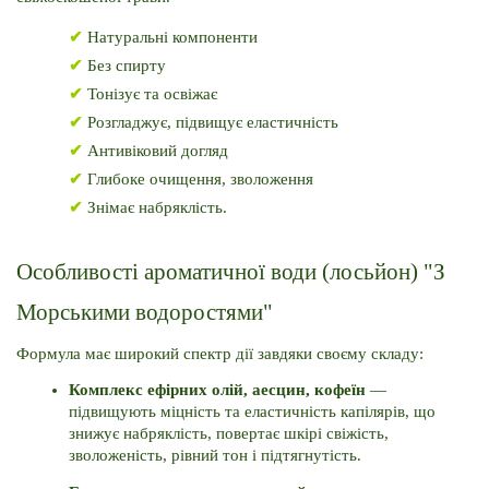
✔
 Натуральні компоненти
✔
Без спирту
✔ 
Тонізує та освіжає
✔ 
Розгладжує, підвищує еластичність
✔ 
Антивіковий догляд
✔
Глибоке очищення, зволоження
✔
 Знімає набряклість.
Особливості ароматичної води (лосьйон) "З 
Морськими водоростями"
Формула має широкий спектр дії завдяки своєму складу:
Комплекс ефірних олій, аесцин, кофеїн
 — 
підвищують міцність та еластичність капілярів, що 
знижує набряклість, повертає шкірі свіжість, 
зволоженість, рівний тон і підтягнутість. 