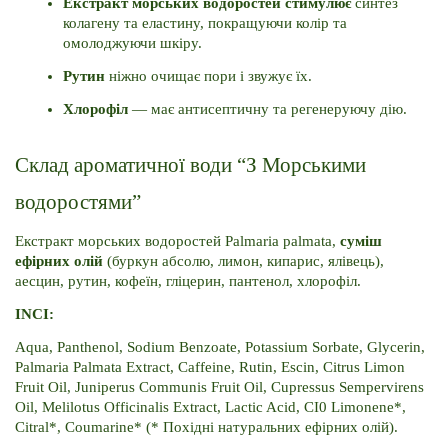
Екстракт морських водоростей стимулює
 синтез 
колагену та еластину, покращуючи колір та 
омолоджуючи шкіру.
Рутин 
ніжно очищає пори і звужує їх. 
Хлорофіл 
— має антисептичну та регенеруючу дію.
Склад ароматичної води “З Морськими 
водоростями”
Екстракт морських водоростей Palmaria palmata, 
суміш 
ефірних олій
 (буркун абсолю, лимон, кипарис, ялівець), 
аесцин, рутин, кофеїн, гліцерин, пантенол, хлорофіл.
INCI:
Aqua, Panthenol, Sodium Benzoate, Potassium Sorbate, Glycerin, 
Palmaria Palmata Extract, Caffeine, Rutin, Escin, Citrus Limon 
Fruit Oil, Juniperus Communis Fruit Oil, Cupressus Sempervirens 
Oil, Melilotus Officinalis Extract, Lactic Acid, CI0 Limonene*, 
Citral*, Coumarine* (* Похідні натуральних ефірних олій).