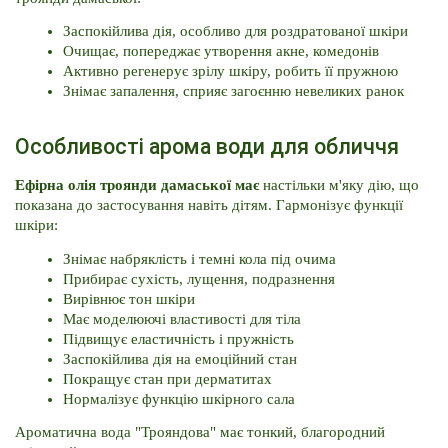
Заспокійлива дія, особливо для роздратованої шкіри
Очищає, попереджає утворення акне, комедонів
Активно регенерує зрілу шкіру, робить її пружною
Знімає запалення, сприяє загоєнню невеликих ранок
Особливості арома води для обличчя
Ефірна олія троянди дамаської має
 настільки м'яку дію, що 
показана до застосування навіть дітям. Гармонізує функції 
шкіри:
Знімає набряклість і темні кола під очима
Прибирає сухість, лущення, подразнення
Вирівнює тон шкіри
Має моделюючі властивості для тіла
Підвищує еластичність і пружність
Заспокійлива дія на емоційний стан
Покращує стан при дерматитах
Нормалізує функцію шкірного сала
Ароматична вода "
Трояндова
" має тонкий, благородний 