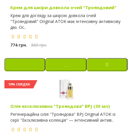
Крем для шкіри довкола очей "Трояндовий"
Крем для догляду за шкірою довкола очей
"Трояндовий" Original ATOK має інтенсивну антивікову
дію. Ос..
774 грн.
860 грн.
10% СКИДКА
Олія ексклюзивна "Трояндова" BPJ (30 мл)
Регенераційна олія "Трояндова" BPJ Original ATOK із
серії "Ексклюзивна колекція" — інтенсивний антив..