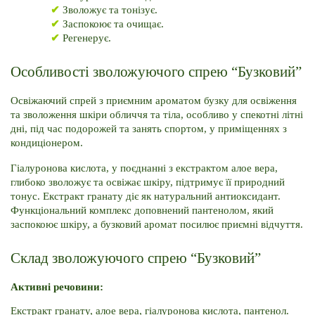
✔ 
Зволожує та тонізує.
✔ 
Заспокоює та очищає.
✔
Регенерує.
Особливості зволожуючого спрею “Бузковий”
Освіжаючий спрей з приємним ароматом бузку для освіження 
та зволоження шкіри обличчя та тіла, особливо у спекотні літні 
дні, під час подорожей та занять спортом, у приміщеннях з 
кондиціонером.
Гіалуронова кислота, у поєднанні з екстрактом алое вера, 
глибоко зволожує та освіжає шкіру, підтримує її природний 
тонус. Екстракт гранату діє як натуральний антиоксидант. 
Функціональний комплекс доповнений пантенолом, який 
заспокоює шкіру, а бузковий аромат посилює приємні відчуття.
Склад зволожуючого спрею “Бузковий”
Активні речовини: 
Екстракт гранату, алое вера, гіалуронова кислота, пантенол.