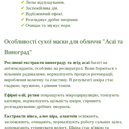
✔ 
Легке відлущування.
✔ 
Заспокійлива дія.
✔ 
Відбілюючий ефект.
✔ 
Розгладжує дрібні зморшки.
✔ 
Очищає та звужує пори.
Особливості сухої маски для обличчя "Асаї та 
Виноград"
Рослинні екстракти винограду та ягід асаї 
багаті на 
антиоксиданти, особливо на ресвератрол. 
Вони борються з 
вільними радикалами, нормалізують процеси регенерації, 
вироблення колагену та еластину. 
В результаті шкіра стає 
гладкою, пружною, з рівним тоном.
Ефірні олії, рутин 
покращують мікроциркуляцію, тонізують 
капіляри, нормалізують щільність шкіри, сприяють 
розгладжуванню дрібних зморшок.
Екстракти вівса, алое віра, алантоїн 
освіжають, 
заспокоюють, очищають, нормалізують роботу сальних залоз, 
допомагають утримувати вологу. 
Шкіра стає м'якою та 