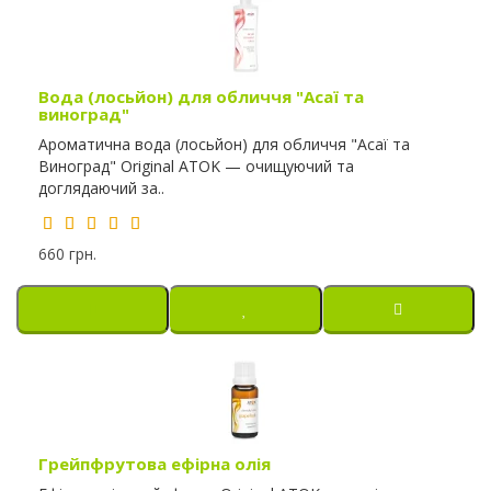
Вода (лосьйон) для обличчя "Асаї та
виноград"
Ароматична вода (лосьйон) для обличчя "Асаї та
Виноград" Original ATOK — очищуючий та
доглядаючий за..
660 грн.
Грейпфрутова ефірна олія