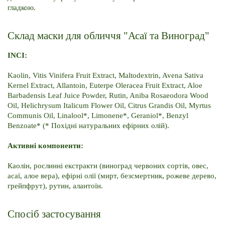
гладкою.
Склад маски для обличчя "Асаї та Виноград"
INCI:
Kaolin, Vitis Vinifera Fruit Extract, Maltodextrin, Avena Sativa 
Kernel Extract, Allantoin, Euterpe Oleracea Fruit Extract, Aloe 
Barbadensis Leaf Juice Powder, Rutin, Aniba Rosaeodora Wood 
Oil, Helichrysum Italicum Flower Oil, Citrus Grandis Oil, Myrtus 
Communis Oil, Linalool*, Limonene*, Geraniol*, Benzyl 
Benzoate* (* Похідні натуральних ефірних олій).
Активні компоненти:
Каолін, рослинні екстракти (виноград червоних сортів, овес, 
асаї, алое вера), ефірні олії (мирт, безсмертник, рожеве дерево, 
грейпфрут), рутин, алантоїн.
Спосіб застосування