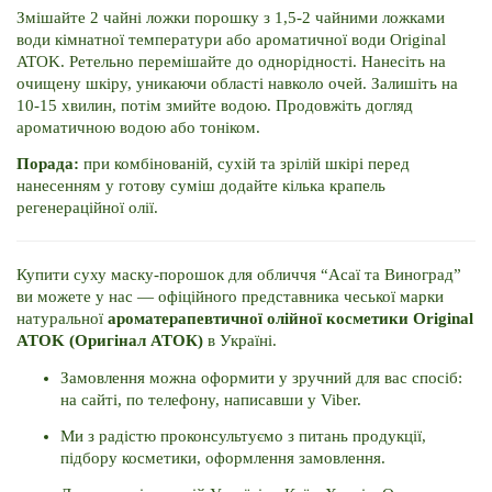
Змішайте 2 чайні ложки порошку з 1,5-2 чайними ложками 
води кімнатної температури або ароматичної води Original 
ATOK. 
Ретельно перемішайте до однорідності. 
Нанесіть на 
очищену шкіру, уникаючи області навколо очей. 
Залишіть на 
10-15 хвилин, потім змийте водою. 
Продовжіть догляд 
ароматичною водою або тоніком.
Порада: 
при комбінованій, сухій та зрілій шкірі перед 
нанесенням у готову суміш додайте кілька крапель 
регенераційної олії.
Купити суху маску-порошок для обличчя “Асаї та Виноград” 
ви можете у нас — офіційного представника чеської марки 
натуральної 
ароматерапевтичної олійної косметики Original 
ATOK (Оригінал АТОК) 
в Україні. 
Замовлення можна оформити у зручний для вас спосіб: 
на сайті, по телефону, написавши у Viber. 
Ми з радістю проконсультуємо з питань продукції, 
підбору косметики, оформлення замовлення. 