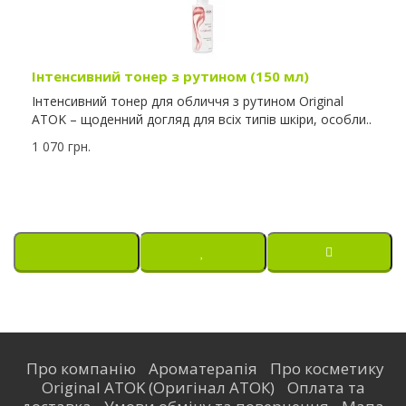
Інтенсивний тонер з рутином (150 мл)
Інтенсивний тонер для обличчя з рутином Original
ATOK – щоденний догляд для всіх типів шкіри, особли..
1 070 грн.
Про компанію
Ароматерапія
Про косметику
Original ATOK (Оригінал АТОК)
Оплата та