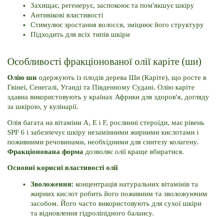
Захищає, регенерує, заспокоює та пом'якшує шкіру
Антивікові властивості
Стимулює зростання волосся, зміцнює його структуру
Підходить для всіх типів шкіри
Особливості фракціонованої олії каріте (ши)
Олію ши 
одержують із плодів дерева Ши (Каріте), що росте в 
Гвінеї, Сенегалі, Уганді та Південному Судані. 
Олію каріте 
здавна використовують у країнах Африки для здоров'я, догляду 
за шкірою, у кулінарії. 
Олія багата на вітаміни A, E і F, рослинні стероїди, має рівень 
SPF 6 і забезпечує шкіру незамінними жирними кислотами і 
поживними речовинами, необхідними для синтезу колагену. 
Фракціонована форма 
дозволяє олії краще вбиратися.
Основні корисні властивості олії
Зволоження: 
концентрація натуральних вітамінів та 
жирних кислот робить його поживним та зволожуючим 
засобом. 
Його часто використовують для сухої шкіри 
та відновлення гідроліпідного балансу.