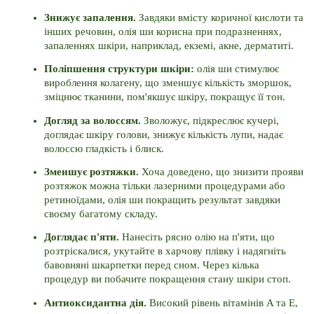
Знижує запалення. 
Завдяки вмісту коричної кислоти та 
інших речовин, олія ши корисна при подразненнях, 
запаленнях шкіри, наприклад, екземі, акне, дерматиті. 
Поліпшення структури шкіри: 
олія ши стимулює 
вироблення колагену, що зменшує кількість зморшок, 
зміцнює тканини, пом'якшує шкіру, покращує її тон. 
Догляд за волоссям. 
Зволожує, підкреслює кучері, 
доглядає шкіру голови, знижує кількість лупи, надає 
волоссю гладкість і блиск. 
Зменшує розтяжки. 
Хоча доведено, що знизити прояви 
розтяжок можна тільки лазерними процедурами або 
ретиноїдами, олія ши покращить результат завдяки 
своєму багатому складу. 
Доглядає п'яти. 
Нанесіть рясно олію на п'яти, що 
розтріскалися, укутайте в харчову плівку і надягніть 
бавовняні шкарпетки перед сном. 
Через кілька 
процедур ви побачите покращення стану шкіри стоп.
Антиоксидантна дія. 
Високий рівень вітамінів A та E, 