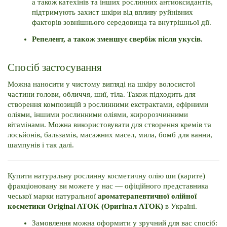
а також катехінів та інших рослинних антиоксидантів, 
підтримують захист шкіри від впливу руйнівних 
факторів зовнішнього середовища та внутрішньої дії. 
Репелент, а також зменшує свербіж після укусів.
Спосіб застосування
Можна наносити у чистому вигляді на шкіру волосистої 
частини голови, обличчя, шиї, тіла. 
Також підходить для 
створення композицій з рослинними екстрактами, ефірними 
оліями, іншими рослинними оліями, жиророзчинними 
вітамінами. 
Можна використовувати для створення кремів та 
лосьйонів, бальзамів, масажних масел, мила, бомб для ванни, 
шампунів і так далі.
Купити натуральну рослинну косметичну олію ши (карите) 
фракціоновану ви можете у нас — офіційного представника 
чеської марки натуральної 
ароматерапевтичної олійної 
косметики Original ATOK (Оригінал АТОК) 
в Україні. 
Замовлення можна оформити у зручний для вас спосіб: 