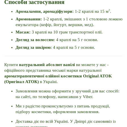
Способи застосування
2
Аромалампи, аромадіфузори: 
1-2 краплі на 15 м
.
Аромованни: 
1-2 краплі, змішаних з 1 столовою ложкою 
емульгатора (кефір, йогурт, вершки, мед). 
Масаж: 
3 краплі на 10 грам транспортної олії.
Догляд за волоссям: 
4 краплі на 5 г основи.
Догляд за шкірою: 
4 краплі на 5 г основи. 
Купити 
натуральний абсолют ванілі 
ви можете у нас - 
офіційного представника чеської марки натуральної 
ароматерапевтичної олійної косметики Original ATOK 
(Оригінал АТОК) 
в Україні. 
Замовлення можна оформити у зручний для вас спосіб: 
на сайті, по телефону, написавши у Viber. 
Ми з радістю проконсультуємо з питань продукції, 
підбору косметики, оформлення замовлення. 
Доставка діє по всій Україні. 
У Дніпрі діє самовивіз із 
нашого магазину.