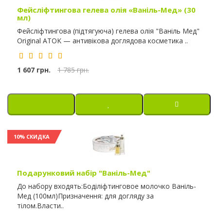
Фейсліфтингова гелева олія «Ваніль-Мед» (30
мл)
Фейсліфтингова (підтягуюча) гелева олія "Ваніль Мед"
Original ATOK — антивікова доглядова косметика ..
1 607 грн.
1 785 грн.
10% СКИДКА
Подарунковий набір "Ваніль-Мед"
До набору входять:Боділіфтинговое молочко Ваніль-
Мед (100мл)Призначення: для догляду за
тілом.Власти..