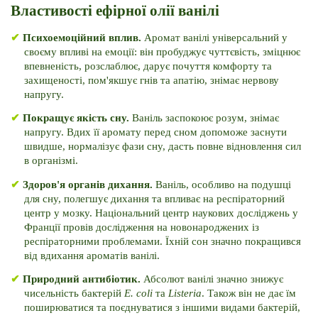
Властивості ефірної олії ванілі
✔ 
Психоемоційний вплив. 
Аромат ванілі універсальний у 
своєму впливі на емоції: він пробуджує чуттєвість, зміцнює 
впевненість, розслаблює, дарує почуття комфорту та 
захищеності, пом'якшує гнів та апатію, знімає нервову 
напругу.
✔ 
Покращує якість сну. 
Ваніль заспокоює розум, знімає 
напругу. 
Вдих її аромату перед сном допоможе заснути 
швидше, нормалізує фази сну, дасть повне відновлення сил 
в організмі.
✔ 
Здоров'я органів дихання. 
Ваніль, особливо на подушці 
для сну, полегшує дихання та впливає на респіраторний 
центр у мозку. 
Національний центр наукових досліджень у 
Франції провів дослідження на новонароджених із 
респіраторними проблемами. 
Їхній сон значно покращився 
від вдихання ароматів ванілі.
✔ 
Природний антибіотик. 
Абсолют ванілі значно знижує 
чисельність бактерій 
E. coli 
та 
Listeria
. 
Також він не дає їм 
поширюватися та поєднуватися з іншими видами бактерій, 