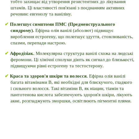
тобто захищає від утворення резистентних до лікування 
штамів. 
Ці властивості пов'язані з поєднанням активних 
речовин: евгенолу та ваніліну.
✔ 
Полегшує симптоми ПМС (Предменструального 
синдрому). 
Ефірна олія ванілі (абсолют) підвищує 
вироблення естрогену, що полегшує здуття, стомлюваність, 
спазми, перепади настрою.
✔ 
Афродізіак. 
Молекулярна структура ванілі схожа на людські 
феромони. 
Ці хімічні сполуки діють як сигнал до близькості, 
підвищуючи рівні естрогену та тестостерону.
✔ 
Краса та здоров'я шкіри та волосся. 
Ефірна олія ванілі 
багата вітамінами B, які необхідні для блискучого, гладкого 
і сильного волосся. 
Такі вітаміни B, як ніацин, тіамін та 
пантотенова кислота забезпечують здоров'я шкіри, лікують 
акне, розгладжують зморшки, освітлюють пігментні плями.