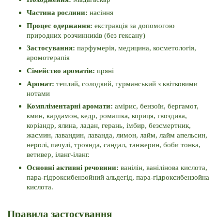
Частина рослини: 
насіння
Процес одержання: 
екстракція за допомогою 
природних розчинників (без гексану)
Застосування: 
парфумерія, медицина, косметологія, 
аромотерапія
Сімейство ароматів: 
пряні
Аромат: 
теплий, солодкий, гурманський з квітковими 
нотами
Компліментарні аромати: 
амірис, бензоїн, бергамот, 
кмин, кардамон, кедр, ромашка, кориця, гвоздика, 
коріандр, ялина, ладан, герань, імбир, безсмертник, 
жасмин, лавандин, лаванда, лимон, лайм, лайм апельсин, 
неролі, пачулі, троянда, сандал, танжерин, боби тонка, 
ветивер, іланг-іланг. 
Основні активні речовини: 
ванілін, ванілінова кислота, 
пара-гідроксибензойний альдегід, пара-гідроксибензойна 
кислота.
Правила застосування