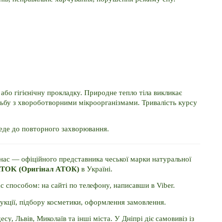
або гігієнічну прокладку. Природне тепло тіла викликає 
тьбу з хвороботворними мікроорганізмами. Тривалість курсу 
веде до повторного захворювання.
Купити суміш ефірних олій "Альбісан" ви можете у нас — офіційного представника чеської марки натуральної 
 ATOK (Оригінал АТОК)
 в Україні. 
способом: на сайті по телефону, написавши в Viber. 
укції, підбору косметики, оформлення замовлення. 
есу, Львів, Миколаїв та інші міста. У Дніпрі діє самовивіз із 