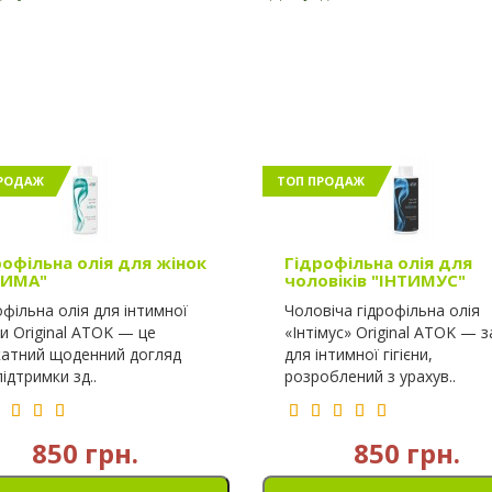
РОДАЖ
ТОП ПРОДАЖ
рофільна олія для жінок
Гідрофільна олія для
ТИМА"
чоловіків "ІНТИМУС"
офільна олія для інтимної
Чоловіча гідрофільна олія
єни Original ATOK — це
«Інтімус» Original ATOK — з
катний щоденний догляд
для інтимної гігієни,
підтримки зд..
розроблений з урахув..
850 грн.
850 грн.