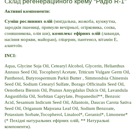
Склад 
регенераційного крему “Радіо R-1”
Активні компоненти:
Суміш рослинних олій
 (мигдальна, жожоба, кунжутна, 
зародків пшениці, примули вечірньої, огірковика, соєва, 
соняшникова, олія ши),
 комплекс ефірних олій
 (лаванди, 
насіння моркви, майоран), гліцерин, пантенол, вітамін E, 
алантоїн.
INCI:
Aqua, Glycine Soja Oil, Cetearyl Alcohol, Glycerin, Helianthus 
Annuus Seed Oil, Tocopheryl Acetate, Triticum Vulgare Germ Oil, 
Panthenol, Butyrospermum Parkii Butter , Simmondsia Chinensis 
Seed Oil, Sodium Cetearyl Sulfate, Borago Officinalis Seed Oil, 
Oenothera Biennis Oil, Prunus Amygdalus Dulcis Oil, Lavandula 
Angustifolia Oil, Sorbitan Caprylate, Propanediol**, Benzoic 
Acid, Sesamum Indicum Seed Oil, Allantoin, Daucus Carota Sativa 
Seed Oil, Origanum Majorana Leaf Oil, Sodium Benzoate, 
Potassium Sorbate,Tocopherol, Linalool*, Geraniol*, Limonene* 
(* Похідні натуральних ефірних олій, ** Натуральні 
компоненти).