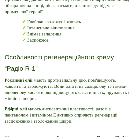
обгорання на сонці, після засмаги, для догляду під час 
променевої терапії.
✔ 
Глибоко зволожує і живить.
✔ 
Інтенсивне відновлення.
✔ 
Знімає запалення.
✔ 
Заспокоює.
Особливості регенераційного крему 
“Радіо R-1”
Рослинні олії 
мають протизапальну дію, пом'якшують, 
живлять та зволожують. Вони багаті на саліцилову та гамма-
ліноленову кислоти, які підвищують еластичність, пружність і 
міцність шкіри.
Ефірні олії
 мають антисептичні властивості, разом з 
пантенолом і вітаміном Е активно сприяють регенерації, 
заспокоєнню і зволоженню шкіри.