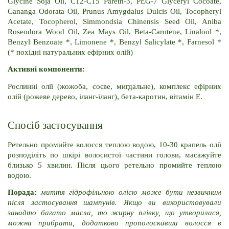
Glycine Soja Oil, C12-C15 Pareth-3, PEG-7 Glyceryl Cocoate, 
Cananga Odorata Oil, Prunus Amygdalus Dulcis Oil, Tocopheryl 
Acetate, Tocopherol, Simmondsia Chinensis Seed Oil, Aniba 
Roseodora Wood Oil, Zea Mays Oil, Beta-Carotene, Linalool *, 
Benzyl Benzoate *, Limonene *, Benzyl Salicylate *, Farnesol * 
(* похідні натуральних ефірних олій)
Активні компоненти:
Рослинні олії (жожоба, соєве, мигдальне), комплекс ефірних 
олій (рожеве дерево, іланг-іланг), бета-каротин, вітамін E.
Спосіб застосування
Ретельно промийте волосся теплою водою, 10-30 крапель олії 
розподіліть по шкірі волосистої частини голови, масажуйте 
близько 5 хвилин. Після цього ретельно промийте теплою 
водою.
Порада:
 миття гідрофільною олією може бути незвичним 
після застосування шампунів. Якщо ви використовували 
занадто багато масла, то жирну плівку, що утворилася, 
можна прибрати, додатково прополоскавши волосся в 