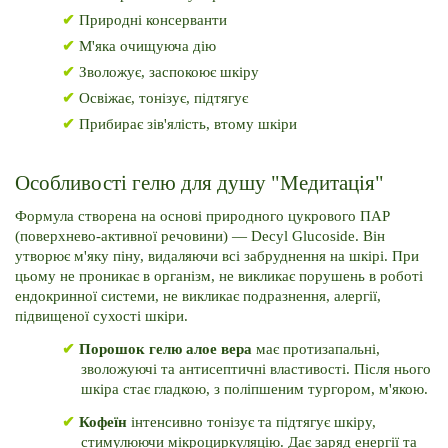
✔
 Природні консерванти
✔
 М'яка очищуюча дію
✔
 Зволожує, заспокоює шкіру
✔
 Освіжає, тонізує, підтягує
✔
 Прибирає зів'ялість, втому шкіри
Особливості гелю для душу "Медитація"
Формула створена на основі природного цукрового ПАР 
(поверхнево-активної речовини) — Decyl Glucoside. Він 
утворює м'яку піну, видаляючи всі забруднення на шкірі. При 
цьому не проникає в організм, не викликає порушень в роботі 
ендокринної системи, не викликає подразнення, алергії, 
підвищеної сухості шкіри.
✔
Порошок гелю алое вера 
має протизапальні, 
зволожуючі та антисептичні властивості. Після нього 
шкіра стає гладкою, з поліпшеним тургором, м'якою.
✔
Кофеїн 
інтенсивно тонізує та підтягує шкіру, 
стимулюючи мікроциркуляцію. Дає заряд енергії та 