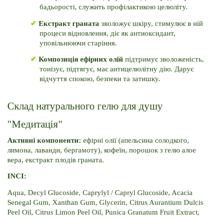
бадьорості, служить профілактикою целюліту.
✔
Екстракт граната 
зволожує шкіру, стимулює в ній 
процеси відновлення, діє як антиоксидант, 
уповільнюючи старіння.
✔
Композиція ефірних олій 
підтримує зволоженість, 
тонізує, підтягує, має антицелюлітну дію. Дарує 
відчуття спокою, безпеки та затишку.
Склад натурального гелю для душу 
"Медитація"
Активні компоненти: 
ефірні олії (апельсина солодкого, 
лимона, лаванди, бергамоту), кофеїн, порошок з гелю алое 
вера, екстракт плодів граната.
INCI:
Aqua, Decyl Glucoside, Caprylyl / Capryl Glucoside, Acacia 
Senegal Gum, Xanthan Gum, Glycerin, Citrus Aurantium Dulcis 
Peel Oil, Citrus Limon Peel Oil, Punica Granatum Fruit Extract, 