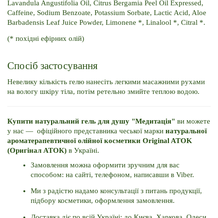
Lavandula Angustifolia Oil, Citrus Bergamia Peel Oil Expressed, 
Caffeine, Sodium Benzoate, Potassium Sorbate, Lactic Acid, Aloe 
Barbadensis Leaf Juice Powder, Limonene *, Linalool *, Citral *.
(* похідні ефірних олій)
Спосіб застосування
Невелику кількість гелю нанесіть легкими масажними рухами 
на вологу шкіру тіла, потім ретельно змийте теплою водою.
Купити натуральний гель для душу "Медитація"
 ви можете 
у нас —  офіційного представника чеської марки 
натуральної 
ароматерапевтичної олійної косметики Original ATOK 
(Оригінал АТОК)
 в Україні.
Замовлення можна оформити зручним для вас 
способом: на сайті, телефоном, написавши в Viber.
Ми з радістю надамо консультації з питань продукції, 
підбору косметики, оформлення замовлення.
Доставка діє по всій Україні: до Києва, Харкова, Одеси, 