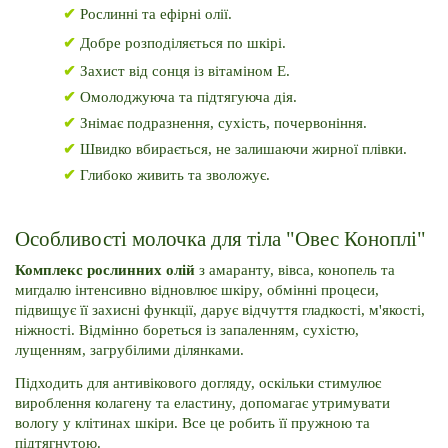
✔
 Рослинні та ефірні олії.
✔
Добре розподіляється по шкірі.
✔
 Захист від сонця із вітаміном E.
✔
Омолоджуюча та підтягуюча дія.
✔ 
Знімає подразнення, сухість, почервоніння.
✔ 
Швидко вбирається, не залишаючи жирної плівки.
✔
 Глибоко живить та зволожує.
Особливості молочка для тіла "Овес Коноплі"
Комплекс рослинних олій
 з амаранту, вівса, конопель та 
мигдалю інтенсивно відновлює шкіру, обмінні процеси, 
підвищує її захисні функції, дарує відчуття гладкості, м'якості, 
ніжності. Відмінно бореться із запаленням, сухістю, 
лущенням, загрубілими ділянками. 
Підходить для антивікового догляду, оскільки стимулює 
вироблення колагену та еластину, допомагає утримувати 
вологу у клітинах шкіри. Все це робить її пружною та 
підтягнутою. 