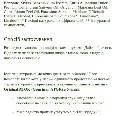
Benzoate, Styrax Benzoin Gum Extract, Citrus Aurantium Dulcis 
Peel Oil, Coriandrum Sativum Oil, Origanum Majorana Leaf Oil, 
Citrus Limon Peel Oil, Potassium Sorbate, Melilotus Officinalis 
Extract, Alcohol, Cupressus Sem Coumarine*, Limonene*, 
Linalool* (* Похідні натуральних ефірних олій, ** Натуральні 
компоненти).
Спосіб застосування
Розподіліть молочко по шкірі легкими рухами. Дайте вбратися. 
Відразу ж після застосування шкіра стане м'якою, гладкою, 
ніжною та освіженою.
Купити натуральне молочко для тіла та обличчя “Овес 
Конопля” ви можете у нас — офіційного представника чеської 
марки натуральної 
ароматерапевтичної олійної косметики 
Original ATOK (Оригінал АТОК)
 в Україні. 
Замовлення можна оформити зручним для вас 
способом: на сайті по телефону, написавши в Viber. 
Ми з радістю проконсультуємо з питань продукції, 