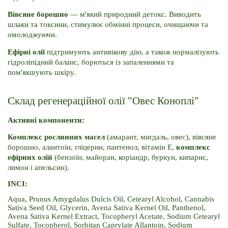
Вівсяне борошно
 — м'який природний детокс. Виводить 
шлаки та токсини, стимулює обмінні процеси, очищаючи та 
омолоджуючи.
Ефірні олії 
підтримують антивікову дію, а також нормалізують 
гідроліпідний баланс, борються із запаленнями та 
пом'якшують шкіру. 
Склад регенераційної олії "Овес Коноплі"
Активні компоненти:
Комплекс рослинних масел
 (амарант, мигдаль, овес), вівсяне 
борошно, алантоїн, гліцерин, пантенол, вітамін Е, 
комплекс 
ефірних олій
 (бензоїн, майоран, коріандр, буркун, кипарис, 
лимон і апельсин).
INCI:
Aqua, Prunus Amygdalus Dulcis Oil, Cetearyl Alcohol, Cannabis 
Sativa Seed Oil, Glycerin, Avena Sativa Kernel Oil, Panthenol, 
Avena Sativa Kernel Extract, Tocopheryl Acetate, Sodium Cetearyl 
Sulfate, Tocopherol, Sorbitan Caprylate Allantoin, Sodium 