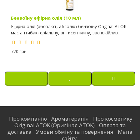
Бензоїну ефірна олія (10 мл)
Ефірна олія (абсолют, абсолю) бензоїну Original ATOK
має антибактеріальну, антисептичну, заспокійлив..
770 грн.
Про компанію
Ароматерапія
Про косметику
Original ATOK (Оригінал АТОК)
Оплата та
доставка
Умови обміну та повернення
Мапа
сайту