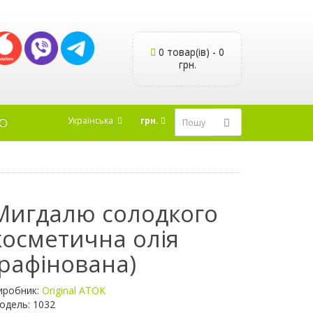
0 товар(ів) - 0
грн.
Українська
грн.
Ю
Мигдалю солодкого
косметична олія
(рафінована)
иробник:
Original ATOK
одель: 1032