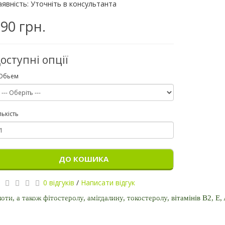
аявність: Уточніть в консультанта
90 грн.
оступні опції
Обьем
лькість
ДО КОШИКА
0 відгуків
/
Написати відгук
ти, а також фітостеролу, амігдалину, токостеролу, вітамінів B2, E, A