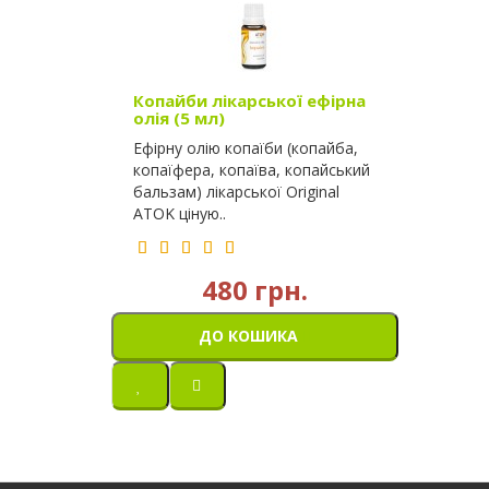
Копайби лікарської ефірна
олія (5 мл)
Ефірну олію копаїби (копайба,
копаїфера, копаїва, копайський
бальзам) лікарської Original
ATOK ціную..
480 грн.
ДО КОШИКА