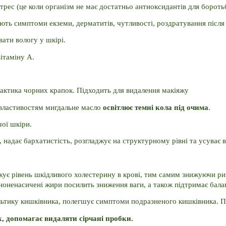
рес (це коли організм не має достатньо антиоксидантів для боротьб
ть симптоми екземи, дерматитів, чутливості, роздратування після за
ати вологу у шкірі.
ітаміну A.
лактика чорних крапок. 
Підходить для видалення макіяжу
властивостям мигдальне масло 
освітлює темні кола під очима
.
чої шкіри.
 надає бархатистість, розгладжує на структурному рівні та усуває 
ує рівень шкідливого холестерину в крові, тим самим знижуючи ри
ононенасичені жири посилить зниження ваги, а також підтримає балан
ьтику кишківника, полегшує симптоми подразненого кишківника. 
П
 допомагає видаляти сірчані пробки.