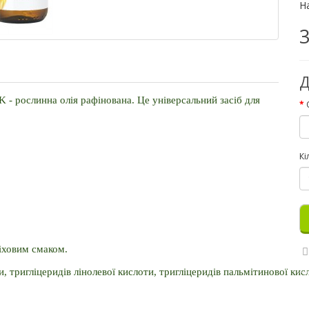
Н
3
Д
K - рослинна олія рафінована.
Це універсальний засіб для
Кі
іховим смаком. 
, тригліцеридів лінолевої кислоти, тригліцеридів пальмітинової кисло