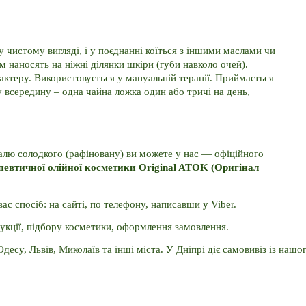
 чистому вигляді, і у поєднанні коїться з іншими маслами чи
 наносять на ніжні ділянки шкіри (губи навколо очей).
актеру.
Використовується у мануальній терапії.
Приймається
у всередину – одна чайна ложка один або тричі на день,
лю солодкого (рафіновану) ви можете у нас — офіційного
певтичної олійної косметики Original ATOK (Оригінал
 спосіб: на сайті, по телефону, написавши у Viber. 
укції, підбору косметики, оформлення замовлення. 
Одесу, Львів, Миколаїв та інші міста. 
У Дніпрі діє самовивіз із нашо