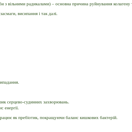
и з вільними радикалами) – основна причина руйнування колагену т
смаги, висипання і так далі. 
випадання.
зик серцево-судинних захворювань. 
с енергії. 
рацює як пребіотик, покращуючи баланс кишкових бактерій. 