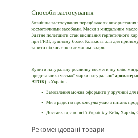
Способи застосування
Зовнішнє застосування передбачає як використання у
косметичними засобами.
Маски з мигдальним маслом
Здатне полегшити стан висипання герпетичного хар
при ГРВІ, вушному болю.
Кількість олії для прийом
запити підкисленою лимоном водою.
Купити натуральну рослинну косметичну олію мигда
представника чеської марки натуральної
ароматера
АТОК)
в Україні.
Замовлення можна оформити у зручний для вас
Ми з радістю проконсультуємо з питань прод
Доставка діє по всій Україні: у Київ, Харків, 
Рекомендовані товари