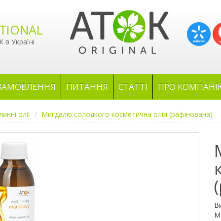
TIONAL
 в Україні
ЗАМОВЛЕННЯ
ПИТАННЯ
СТАТТІ
ПРО КОМПАНІ
линні олії
Мигдалю солодкого косметична олія (рафінована)
В
М