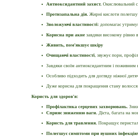
Антиоксидантний захист. 
Окислювальний ст
Протизапальна дія. 
Жирні кислоти полегшую
Зволожуючі властивості: 
допомагає утримув
Корисна при акне 
завдяки високому рівню в
Живить, пом'якшує шкіру
Очищаючі властивості
, звужує пори, профі
Завдяки своїм антиоксидантним і поживним 
Особливо підходить для догляду ніжної дитя
Дуже корисна для покращення стану волосся,
Користь для здоров'я:
Профілактика серцевих захворювань. 
Зниж
Сприяє зниженню ваги. 
Дієта, багата на м
Користь для травлення. 
Покращує перистал
Полегшує симптоми при вушних інфекціях,