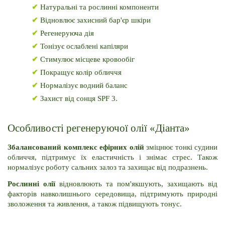
✔
 Натуральні та рослинні компоненти
✔
 Відновлює захисний бар'єр шкіри
✔
Регенеруюча дія
✔
 Тонізує ослаблені капіляри
✔
Стимулює місцеве кровообіг
✔ 
Покращує колір обличчя
✔ 
Нормалізує водний баланс
✔ 
Захист від сонця SPF 3.
Особливості регенеруючої олії «Діанта»
Збалансований комплекс ефірних олій 
зміцнює тонкі судини 
обличчя, підтримує їх еластичність і знімає стрес. Також 
нормалізує роботу сальних залоз та захищає від подразнень.
Рослинні олії
 відновлюють та пом'якшують, захищають від 
факторів навколишнього середовища, підтримують природні 
зволоження та живлення, а також підвищують тонус. 