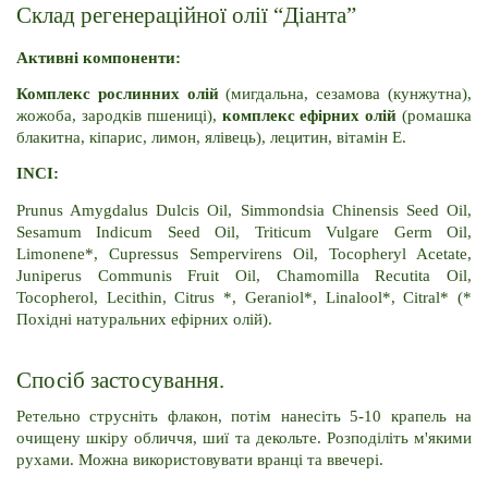
Склад регенераційної олії “Діанта”
Активні компоненти:
Комплекс рослинних олій
 (мигдальна, сезамова (кунжутна), 
жожоба, зародків пшениці), 
комплекс ефірних олій
 (ромашка 
блакитна, кіпарис, лимон, ялівець), лецитин, вітамін E.
INCI:
Prunus Amygdalus Dulcis Oil, Simmondsia Chinensis Seed Oil, 
Sesamum Indicum Seed Oil, Triticum Vulgare Germ Oil, 
Limonene*, Cupressus Sempervirens Oil, Tocopheryl Acetate, 
Juniperus Communis Fruit Oil, Chamomilla Recutita Oil, 
Tocopherol, Lecithin, Citrus *, Geraniol*, Linalool*, Citral* (* 
Похідні натуральних ефірних олій).
Спосіб застосування.
Ретельно струсніть флакон, потім нанесіть 5-10 крапель на 
очищену шкіру обличчя, шиї та декольте. Розподіліть м'якими 
рухами. Можна використовувати вранці та ввечері.