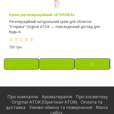
Крем регенераційний «ЕТЕРИКА»
Регенераційний натуральний крем для обличчя
“Етерика” Original ATOK — повсякденний догляд для
будь-я..
700 грн.
Про компанію
Ароматерапія
Про косметику
Original ATOK (Оригінал АТОК)
Оплата та
доставка
Умови обміну та повернення
Мапа
сайту