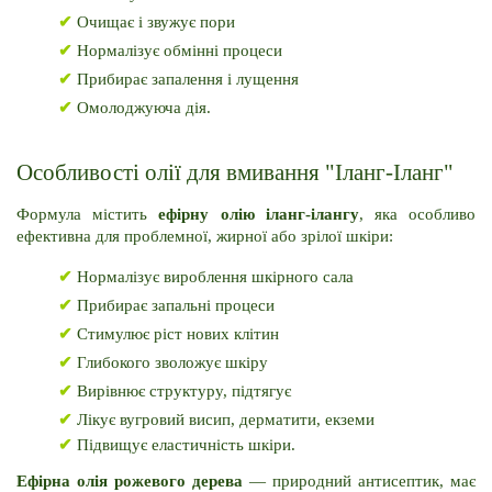
✔
 Очищає і звужує пори
✔
 Нормалізує обмінні процеси
✔
 Прибирає запалення і лущення
✔
 Омолоджуюча дія.
Особливості олії для вмивання "Іланг-Іланг"
Формула містить 
ефірну олію іланг-ілангу
, яка особливо 
ефективна для проблемної, жирної або зрілої шкіри:
✔
 Нормалізує вироблення шкірного сала
✔
 Прибирає запальні процеси
✔
 Стимулює ріст нових клітин
✔
 Глибокого зволожує шкіру
✔
 Вирівнює структуру, підтягує
✔
 Лікує вугровий висип, дерматити, екземи
✔
 Підвищує еластичність шкіри.
Ефірна олія рожевого дерева
 — природний антисептик, має 