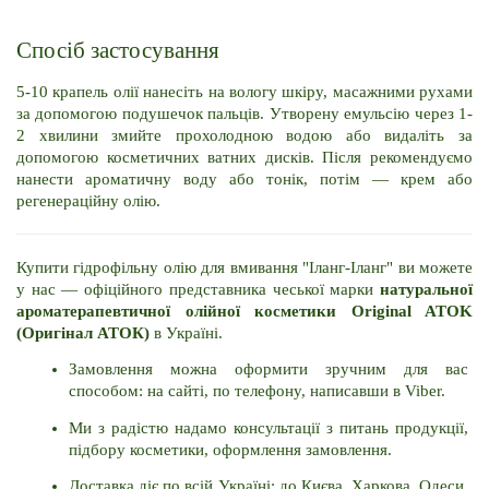
Спосіб застосування
5-10 крапель олії нанесіть на вологу шкіру, масажними рухами 
за допомогою подушечок пальців. Утворену емульсію через 1-
2 хвилини змийте прохолодною водою або видаліть за 
допомогою косметичних ватних дисків. Після рекомендуємо 
нанести ароматичну воду або тонік, потім — крем або 
регенераційну олію.
Купити гідрофільну олію для вмивання "Іланг-Іланг" ви можете 
у нас — офіційного представника чеської марки 
натуральної 
ароматерапевтичної олійної косметики Original ATOK 
(Оригінал АТОК) 
в Україні.
Замовлення можна оформити зручним для вас 
способом: на сайті, по телефону, написавши в Viber.
Ми з радістю надамо консультації з питань продукції, 
підбору косметики, оформлення замовлення.
Доставка діє по всій Україні: до Києва, Харкова, Одеси, 