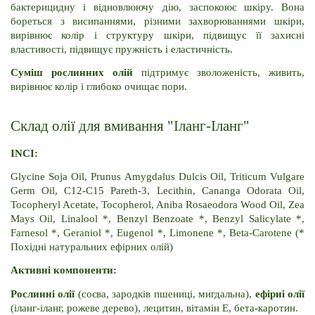
бактерицидну і відновлюючу дію, заспокоює шкіру. Вона 
бореться з висипаннями, різними захворюваннями шкіри, 
вирівнює колір і структуру шкіри, підвищує її захисні 
властивості, підвищує пружність і еластичність.
Суміш рослинних олій 
підтримує зволоженість, живить, 
вирівнює колір і глибоко очищає пори.
Склад олії для вмивання "Іланг-Іланг"
INCI:
Glycine Soja Oil, Prunus Amygdalus Dulcis Oil, Triticum Vulgare 
Germ Oil, C12-C15 Pareth-3, Lecithin, Cananga Odorata Oil, 
Tocopheryl Acetate, Tocopherol, Aniba Rosaeodora Wood Oil, Zea 
Mays Oil, Linalool *, Benzyl Benzoate *, Benzyl Salicylate *, 
Farnesol *, Geraniol *, Eugenol *, Limonene *, Beta-Carotene (* 
Похідні натуральних ефірних олій)
Активні компоненти:
Рослинні олії
 (соєва, зародків пшениці, мигдальна), 
ефірні олії
(іланг-іланг, рожеве дерево), лецитин, вітамін E, бета-каротин.