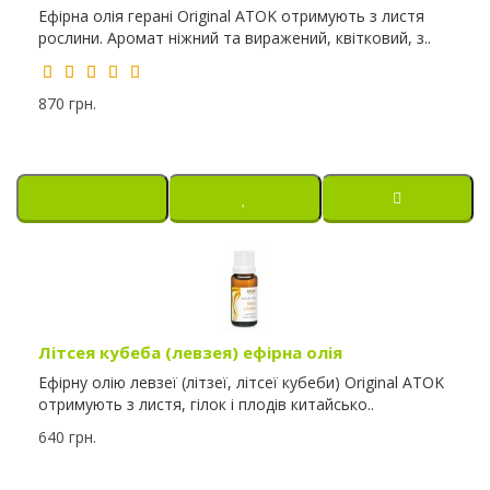
Ефірна олія герані Original ATOK отримують з листя
рослини. Аромат ніжний та виражений, квітковий, з..
870 грн.
Літсея кубеба (левзея) ефірна олія
Ефірну олію левзеї (літзеї, літсеї кубеби) Original ATOK
отримують з листя, гілок і плодів китайсько..
640 грн.