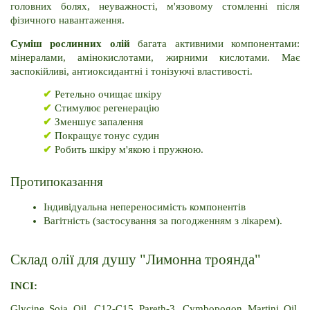
головних болях, неуважності, м'язовому стомленні після 
фізичного навантаження.
Суміш рослинних олій
 багата активними компонентами: 
мінералами, амінокислотами, жирними кислотами. Має 
заспокійливі, антиоксидантні і тонізуючі властивості.
✔
 Ретельно очищає шкіру
✔
 Стимулює регенерацію
✔
 Зменшує запалення
✔
 Покращує тонус судин
✔
 Робить шкіру м'якою і пружною.
Протипоказання
Індивідуальна непереносимість компонентів
Вагітність (застосування за погодженням з лікарем).
Склад олії для душу "Лимонна троянда"
INCI:
Glycine Soja Oil, C12-C15 Pareth-3, Cymbopogon Martini Oil, 