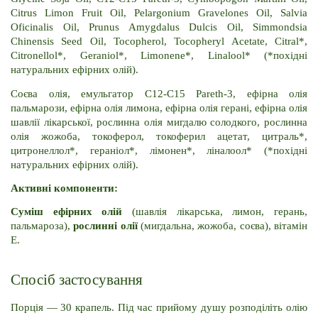
Citrus Limon Fruit Oil, Pelargonium Gravelones Oil, Salvia 
Oficinalis Oil, Prunus Amygdalus Dulcis Oil, Simmondsia 
Chinensis Seed Oil, Tocopherol, Tocopheryl Acetate, Citral*, 
Citronellol*, Geraniol*, Limonene*, Linalool* (*похідні 
натуральних ефірних олій).
Соєва олія, емульгатор C12-C15 Pareth-3, ефірна олія 
пальмарози, ефірна олія лимона, ефірна олія герані, ефірна олія 
шавлії лікарської, рослинна олія мигдалю солодкого, рослинна 
олія жожоба, токоферол, токоферил ацетат, цитраль*, 
цитронеллол*, гераніол*, лімонен*, ліналоол* (*похідні 
натуральних ефірних олій).
Активні компоненти:
Суміш ефірних олій 
(шавлія лікарська, лимон, герань, 
пальмароза), 
рослинні олії 
(мигдальна, жожоба, соєва), вітамін 
E.
Спосіб застосування
Порція — 30 крапель. Під час прийому душу розподіліть олію 