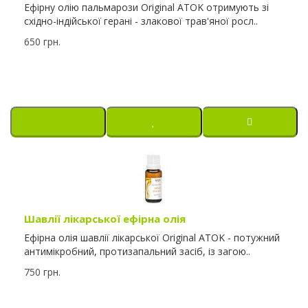
Ефірну олію пальмарози Original ATOK отримують зі
східно-індійської герані - злакової трав'яної росл..
650 грн.
Шавлії лікарської ефірна олія
Ефірна олія шавлії лікарської Original ATOK - потужний
антимікробний, протизапальний засіб, із загою..
750 грн.