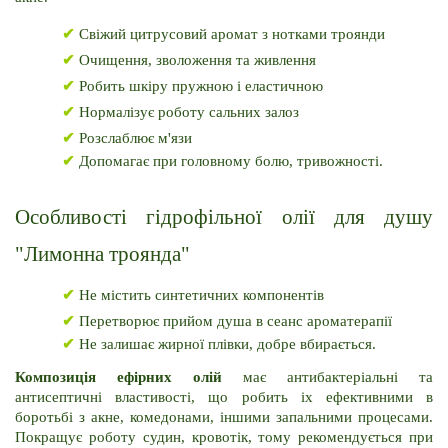
✔
 Свіжий цитрусовий аромат з нотками троянди
✔
 Очищення, зволоження та живлення
✔
 Робить шкіру пружною і еластичною
✔
 Нормалізує роботу сальних залоз
✔
 Розслаблює м'язи
✔
 Допомагає при головному болю, тривожності.
Особливості гідрофільної олії для душу 
"Лимонна троянда"
✔
 Не містить синтетичних компонентів
✔
 Перетворює прийом душа в сеанс ароматерапії
✔
 Не залишає жирної плівки, добре вбирається.
Композиція ефірних олій 
має антибактеріальні та 
антисептичні властивості, що робить іх ефективними в 
боротьбі з акне, комедонами, іншими запальними процесами. 
Покращує роботу судин, кровотік, тому рекомендується при 