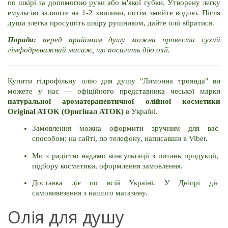
по шкірі за допомогою руки або м'якої губки. Утворену легку 
емульсію залиште на 1-2 хвилини, потім змийте водою. Після 
душа злегка просушіть шкіру рушником, дайте олії вбратися.
Порада:
 перед прийомом душу можна провести сухий 
лімфодренажний масаж, що посилить дію олії.
Купити гідрофільну олію для душу "Лимонна троянда" ви 
можете у нас — офіційного представника чеської марки 
натуральної ароматерапевтичної олійної косметики 
Original ATOK (Оригінал АТОК)
 в Україні.
Замовлення можна оформити зручним для вас 
способом: на сайті, по телефону, написавши в Viber.
Ми з радістю надамо консультації з питань продукції, 
підбору косметики, оформлення замовлення.
Доставка діє по всій Україні. У Дніпрі діє 
самовивезення з нашого магазину.
Олія для душу