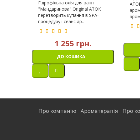
Гідрофільна олія для ванн
ATOK
"Мандаринова" Original ATOK
аром
перетворить купання в SPA-
арома
процедуру і сеанс ар..
1 255 грн.
ДО КОШИКА
Про компанію
Ароматерапія
Про ко