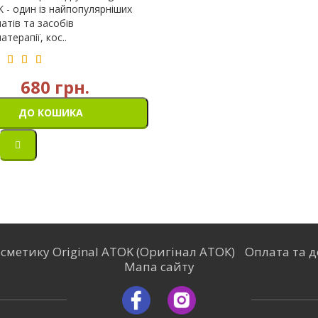
 - один із найпопулярніших
атів та засобів
терапії, кос..
680 грн.
ДО КОШИКА
сметику Original ATOK (Оригінал АТОК)
Оплата та д
Мапа сайту