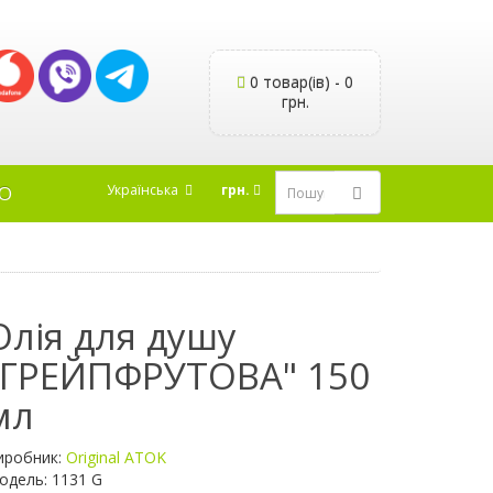
0 товар(ів) - 0
грн.
Українська
грн.
Ю
Олія для душу
"ГРЕЙПФРУТОВА" 150
мл
иробник:
Original ATOK
одель: 1131 G