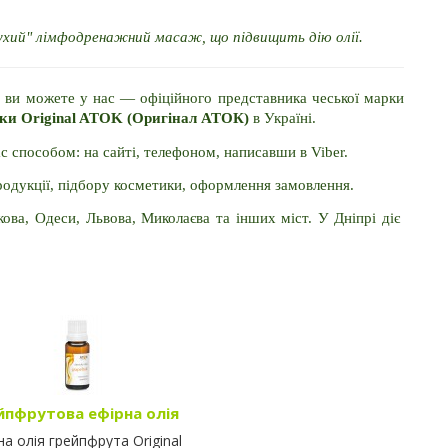
хий" лімфодренажний масаж, що підвищить дію олії.
Купити гідрофільну олію для душу "Грейпфрутова" ви можете у нас — офіційного представника чеської марки 
ики Original ATOK (Оригінал АТОК)
 в Україні.
 способом: на сайті, телефоном, написавши в Viber.
продукції, підбору косметики, оформлення замовлення.
кова, Одеси, Львова, Миколаєва та інших міст. У Дніпрі діє 
йпфрутова ефірна олія
на олія грейпфрута Original