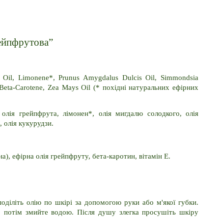
рейпфрутова”
s Oil, Limonene*, Prunus Amygdalus Dulcis Oil, Simmondsia 
 Beta-Carotene, Zea Mays Oil (* похідні натуральних ефірних 
 олія грейпфрута, лімонен*, олія мигдалю солодкого, олія 
 олія кукурудзи.
а), ефірна олія грейпфруту, бета-каротин, вітамін E.
діліть олію по шкірі за допомогою руки або м'якої губки. 
 потім змийте водою. Після душу злегка просушіть шкіру 