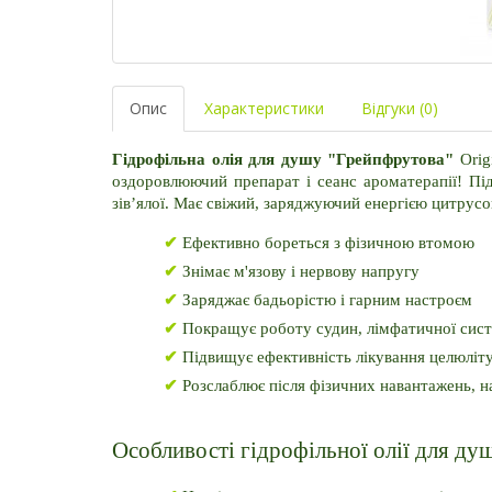
Опис
Характеристики
Відгуки (0)
Гідрофільна олія для душу "Грейпфрутова"
 Ori
оздоровлюючий препарат і сеанс ароматерапії! Під
зів’ялої. Має свіжий, заряджуючий енергією цитрусо
✔
 Ефективно бореться з фізичною втомою
✔
 Знімає м'язову і нервову напругу
✔
 Заряджає бадьорістю і гарним настроєм
✔
 Покращує роботу судин, лімфатичної сис
✔
 Підвищує ефективність лікування целюліт
✔
 Розслаблює після фізичних навантажень, н
Особливості гідрофільної олії для д