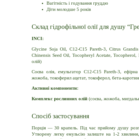
Вагітність і годування груддю
Діти молодше 5 років
Склад гідрофільної олії для душу “Г
INCI:
Glycine Soja Oil, C12-C15 Pareth-3, Citrus Grandi
Chinensis Seed Oil, Tocopheryl Acetate, Tocopherol,
олій)
Соєва олія, емульгатор C12-C15 Pareth-3, ефірна
жожоба, токоферил ацетат, токоферол, бета-каротин,
Активні компоненти:
Комплекс рослинних олій 
(соєва, жожоба, мигдальн
Спосіб застосування
Порція — 30 крапель. Під час прийому душу розпо
Утворену легку емульсію залиште на 1-2 хвилини,