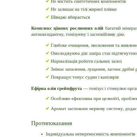
✔
 Не містить синтетичних компонентів
✔
 Не залишає на тілі жирної плівки
✔
 Швидко вбирається
Комплекс цінних рослинних олій 
багатий мінера
антиоксидантну, тонізуючу і заспокійливу дію.
✔
 Глибоке очищення, зволоження та живлен
✔
 Омолоджуюча дія: шкіра стає підтягнуто
✔
 Нормалізація роботи сальних залоз
✔
 Знімає запалення, лущення, загоює дрібні 
✔
 Покращує тонус судин і капілярів
Ефірна олія грейпфрута
 — тонізує і стимулює орга
✔
 Особливо ефективна при целюліті, проблем
✔
 Аромат заспокоює нервову систему, додає 
Протипоказання
Індивідуальна непереносимість компонентів