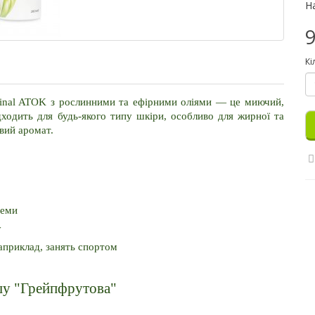
Н
9
Кі
ginal ATOK з рослинними та ефірними оліями — це миючий, 
ходить для будь-якого типу шкіри, особливо для жирної та 
вий аромат.
теми
у
априклад, занять спортом
ушу "Грейпфрутова"