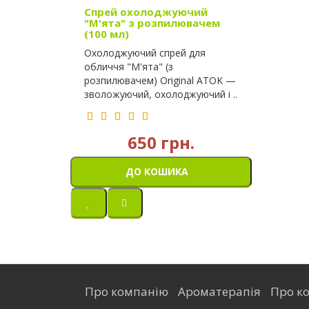
Спрей охолоджуючий
"М'ята" з розпилювачем
(100 мл)
Охолоджуючий спрей для
обличчя "М'ята" (з
розпилювачем) Original ATOK —
зволожуючий, охолоджуючий і ..
650 грн.
ДО КОШИКА
Про компанію
Ароматерапія
Про ко