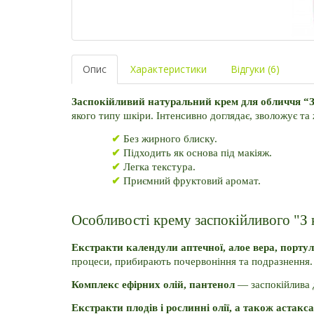
Опис
Характеристики
Відгуки (6)
Заспокійливий натуральний крем для обличчя “З
якого типу шкіри. Інтенсивно доглядає, зволожує та 
✔
 Без жирного блиску.
✔ 
Підходить як основа під макіяж.
✔ 
Легка текстура.
✔ 
Приємний фруктовий аромат.
Особливості крему заспокійливого "З
Екстракти календули аптечної, алое вера, порту
процеси, прибирають почервоніння та подразнення.
Комплекс ефірних олій, пантенол
 — заспокійлива 
Екстракти плодів і рослинні олії, а також астакс