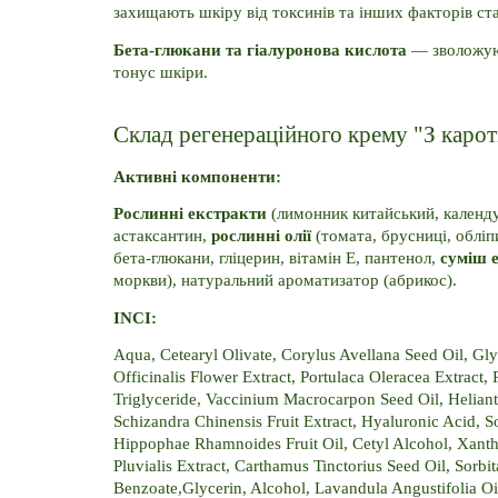
захищають шкіру від токсинів та інших факторів ста
Бета-глюкани та гіалуронова кислота
 — зволожую
тонус шкіри. 
Склад регенераційного крему "З каро
Активні компоненти:
Рослинні екстракти
 (лимонник китайський, календул
астаксантин, 
рослинні олії
 (томата, брусниці, обліпи
бета-глюкани, гліцерин, вітамін E, пантенол, 
суміш 
моркви), натуральний ароматизатор (абрикос).
INCI:
Aqua, Cetearyl Olivate, Corylus Avellana Seed Oil, Glyc
Officinalis Flower Extract, Portulaca Oleracea Extract
Triglyceride, Vaccinium Macrocarpon Seed Oil, Heliant
Schizandra Chinensis Fruit Extract, Hyaluronic Acid, 
Hippophae Rhamnoides Fruit Oil, Cetyl Alcohol, Xant
Pluvialis Extract, Carthamus Tinctorius Seed Oil, Sorb
Benzoate,Glycerin, Alcohol, Lavandula Angustifolia O