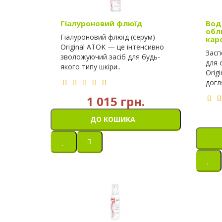
Гіалуроновий флюїд
Вод
обл
Гіалуроновий флюїд (серум)
кар
Original ATOK — це інтенсивно
Засп
зволожуючий засіб для будь-
для 
якого типу шкіри..
Orig
догл
1 015 грн.
ДО КОШИКА