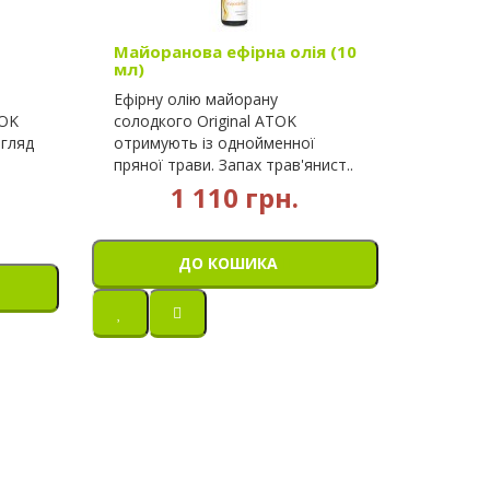
Майоранова ефірна олія (10
мл)
Ефірну олію майорану
TOK
солодкого Original ATOK
гляд
отримують із однойменної
пряної трави. Запах трав'янист..
1 110 грн.
ДО КОШИКА