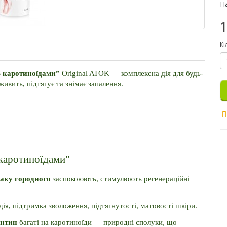
Н
1
Кі
 каротиноїдами” 
Original ATOK — комплексна дія для будь-
живить, підтягує та знімає запалення.
 каротиноїдами"
лаку городного
 заспокоюють, стимулюють регенераційні 
дія, підтримка зволоження, підтягнутості, матовості шкіри.
антин
 багаті на каротиноїди — природні сполуки, що 