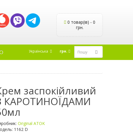
0 товар(ів) - 0
грн.
Українська
грн.
Ю
Крем заспокійливий
З КАРОТИНОЇДАМИ
50мл
иробник:
Original ATOK
одель: 1162 D