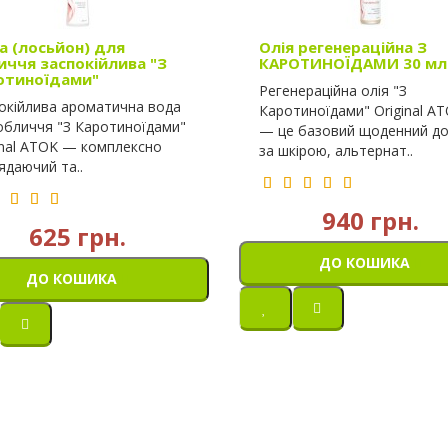
а (лосьйон) для
Олія регенераційна З
иччя заспокійлива "З
КАРОТИНОЇДАМИ 30 мл
отиноїдами"
Регенераційна олія "З
окійлива ароматична вода
Каротиноїдами" Original A
обличчя "З Каротиноїдами"
— це базовий щоденний до
inal ATOK — комплексно
за шкірою, альтернат..
ядаючий та..
940 грн.
625 грн.
ДО КОШИКА
ДО КОШИКА