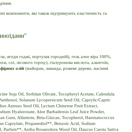
ріння.
чі компоненти, які також підтримують еластичність та 
тиноїдами"
а, ягоди годжі, портулак городній), гель алое віра 100%, 
хи, сої, лісового горіху), гіалуронова кислота, алантоїн, 
ефірних олій
 (майоран, лаванда, рожеве дерево, насіння 
ine Soja Oil, Sorbitan Olivate, Tocopheryl Acetate, Calendula 
, Panthenol, Solanum Lycopersicum Seed Oil, Caprylic/Capric 
hus Annuus Seed Oil, Lycium Chinense Fruit Extract, 
Sodium Hyaluronate, Aloe Barbadensis Leaf Juice Powder, 
han Gum, Allantoin, Beta-Glucan, Tocopherol, Haematococcus 
itan Caprylate, Propanediol**, Benzoic Acid, Sodium 
il, Parfum**, Aniba Rosaeodora Wood Oil, Daucus Carota Sativa 