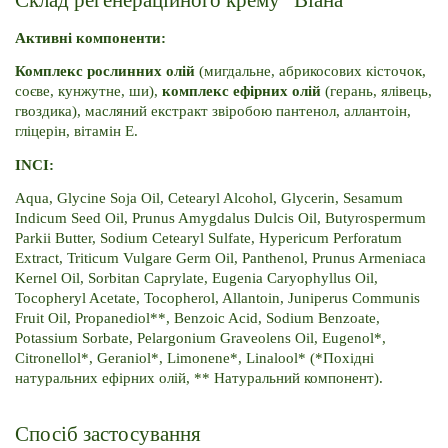
Активні компоненти:
Комплекс рослинних олій 
(мигдальне, абрикосових кісточок, 
соєве, кунжутне, ши), 
комплекс ефірних олій 
(герань, ялівець, 
гвоздика), масляний екстракт звіробою пантенол, аллантоін, 
гліцерін, вітамін E.
INCI:
Aqua, Glycine Soja Oil, Cetearyl Alcohol, Glycerin, Sesamum 
Indicum Seed Oil, Prunus Amygdalus Dulcis Oil, Butyrospermum 
Parkii Butter, Sodium Cetearyl Sulfate, Hypericum Perforatum 
Extract, Triticum Vulgare Germ Oil, Panthenol, Prunus Armeniaca 
Kernel Oil, Sorbitan Caprylate, Eugenia Caryophyllus Oil, 
Tocopheryl Acetate, Tocopherol, Allantoin, Juniperus Communis 
Fruit Oil, Propanediol**, Benzoic Acid, Sodium Benzoate, 
Potassium Sorbate, Pelargonium Graveolens Oil, Eugenol*, 
Citronellol*, Geraniol*, Limonene*, Linalool* (*Похідні 
натуральних ефірних олій, ** Натуральний компонент).
Спосіб застосування