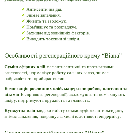
✔
 Антисептична дія.
✔ 
Знімає запалення.
✔ 
Живить та зволожує.
✔
Пом'якшує та розгладжує.
✔ 
Захищає від зовнішніх факторів.
✔
Виводить токсини зі шкіри.
Особливості регенераційного крему “Віана”
Суміш ефірних олій
 має антисептичні та протизапальні 
властивості, нормалізує роботу сальних залоз, знімає 
набряклість та прибирає висип. 
Композиція рослинних олій, мацерат звіробою, пантенол та 
вітамін E
 сприяють регенерації, зволожують та пом'якшують 
шкіру, підтримують пружність та гладкість.
Кунжутна олія
 завдяки вмісту сезамолудіє як антиоксидант, 
знімає запалення, покращує захисні властивості епідермісу. 
Склад регенераційного крему "Віана"