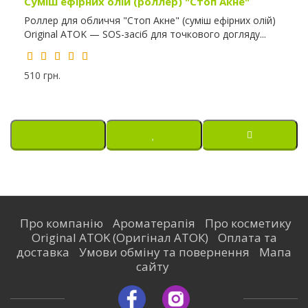
Суміш ефірних олій (роллер) "Стоп Акне"
Роллер для обличчя "Стоп Акне" (суміш ефірних олій)
Original ATOK — SOS-засіб для точкового догляду...
510 грн.
Про компанію
Ароматерапія
Про косметику
Original ATOK (Оригінал АТОК)
Оплата та
доставка
Умови обміну та повернення
Мапа
сайту