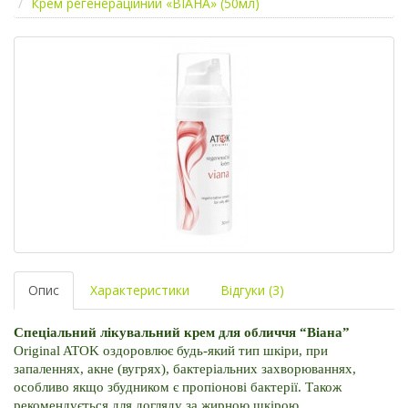
Крем регенераційний «ВІАНА» (50мл)
Опис
Характеристики
Відгуки (3)
Спеціальний лікувальний крем для обличчя “Віана” 
Original ATOK оздоровлює будь-який тип шкіри, при 
запаленнях, акне (вугрях), бактеріальних захворюваннях, 
особливо якщо збудником є ​​пропіонові бактерії. Також 
рекомендується для догляду за жирною шкірою.