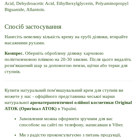
Acid, Dehydroacetic Acid, Ethylhexylglycerin, Polyaminopropyl 
Biguanide, Allantoin.
Спосіб застосування
Нанесіть невелику кількість крему на грубі ділянки, втирайте 
масажними рухами.
Компрес.
 Оберніть оброблену ділянку харчовою 
поліетиленовою плівкою на 20-30 хвилин. Після цього видаліть 
розм'якшений шар за допомогою пемзи, щітки або терки для 
ступнів.
Купити натуральний пом'якшувальний крем для ступнів ви 
можете у нас - офіційного представника чеської марки 
натуральної 
ароматерапевтичної олійної косметики Original 
ATOK (Оригінал АТОК)
 в Україні. 
Замовлення можна оформити зручним для вас 
способом: на сайті по телефону, написавши в Viber. 
Ми з радістю проконсультуємо з питань продукції, 