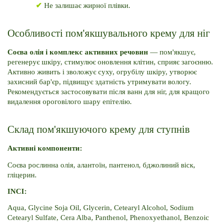
✔ 
Не залишає жирної плівки.
Особливості пом'якшувального крему для ніг
Соєва олія і комплекс активних речовин
 — пом'якшує, 
регенерує шкіру, стимулює оновлення клітин, сприяє загоєнню. 
Активно живить і зволожує суху, огрубілу шкіру, утворює 
захисний бар'єр, підвищує здатність утримувати вологу. 
Рекомендується застосовувати після ванн для ніг, для кращого 
видалення ороговілого шару епітелію.
Склад пом'якшуючого крему для ступнів
Активні компоненти:
Соєва рослинна олія, алантоїн, пантенол, бджолиний віск, 
гліцерин.
INCI:
Aqua, Glycine Soja Oil, Glycerin, Cetearyl Alcohol, Sodium 
Cetearyl Sulfate, Cera Alba, Panthenol, Phenoxyethanol, Benzoic 