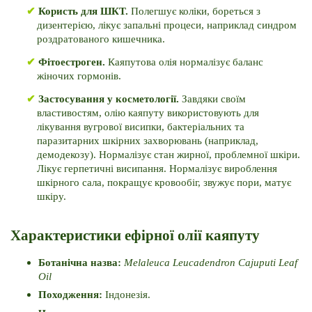
✔ 
Користь для ШКТ. 
Полегшує коліки, бореться з 
дизентерією, лікує запальні процеси, наприклад синдром 
роздратованого кишечника.
✔ 
Фітоестроген. 
Каяпутова олія нормалізує баланс 
жіночих гормонів. 
✔ 
Застосування у косметології. 
Завдяки своїм 
властивостям, олію каяпуту використовують для 
лікування вугрової висипки, бактеріальних та 
паразитарних шкірних захворювань (наприклад, 
демодекозу). 
Нормалізує стан жирної, проблемної шкіри. 
Лікує герпетичні висипання. 
Нормалізує вироблення 
шкірного сала, покращує кровообіг, звужує пори, матує 
шкіру. 
Характеристики ефірної олії каяпуту
Ботанічна назва: 
Melaleuca Leucadendron Cajuputi Leaf 
Oil
Походження: 
Індонезія.