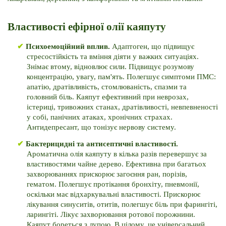
Властивості ефірної олії каяпуту
✔ 
Психоемоційний вплив. 
Адаптоген, що підвищує 
стресостійкість та вміння діяти у важких ситуаціях. 
Знімає втому, відновлює сили. 
Підвищує розумову 
концентрацію, увагу, пам'ять. 
Полегшує симптоми ПМС: 
апатію, дратівливість, стомлюваність, спазми та 
головний біль. 
Каяпут ефективний при неврозах, 
істериці, тривожних станах, дратівливості, невпевненості 
у собі, панічних атаках, хронічних страхах. 
Антидепресант, що тонізує нервову систему. 
✔ 
Бактерицидні та антисептичні властивості. 
Ароматична олія каяпуту в кілька разів перевершує за 
властивостями чайне дерево. 
Ефективна при багатьох 
захворюваннях прискорює загоєння ран, порізів, 
гематом. 
Полегшує протікання бронхіту, пневмонії, 
оскільки має відхаркувальні властивості. 
Прискорює 
лікування синуситів, отитів, полегшує біль при фарингіті, 
ларингіті. 
Лікує захворювання ротової порожнини. 
Каяпут бореться з лупою. 
В цілому, це універсальний 