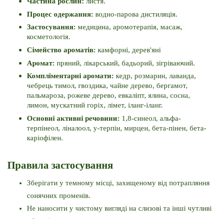
Частина рослин: 
листя.
Процес одержання: 
водно-парова дистиляція.
Застосування: 
медицина, аромотерапія, масаж, 
косметологія.
Сімейство ароматів: 
камфорні, дерев'яні
Аромат: 
пряний, лікарський, бадьорий, зігріваючий.
Компліментарні аромати: 
кедр, розмарин, лаванда, 
чебрець тимол, гвоздика, чайне дерево, бергамот, 
пальмароза, рожеве дерево, евкаліпт, ялина, сосна, 
лимон, мускатний горіх, лімет, іланг-іланг.
Основні активні речовини: 
1,8-синеол, альфа-
терпінеол, ліналоол, y-терпін, мирцен, бета-пінен, бета-
каріофілен.
Правила застосування
Зберігати у темному місці, захищеному від потрапляння 
сонячних променів.
Не наносити у чистому вигляді на слизові та інші чутливі 