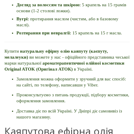
Догляд за волоссям та шкірою: 
5 крапель на 15 грамів 
основи (1-2 столові ложки).
Вугрі: 
протирання маслом (чистим, або в базовому 
маслі). 
Розтирання при невралгії: 
15 крапель на 15 г масла. 
Купити 
натуральну ефірну олію каяпуту (каєпуту, 
мелалеуки) 
ви можете у нас - офіційного представника чеської 
марки натуральної 
ароматерапевтичної олійної косметики 
Original ATOK (Оригінал АТОК) 
в Україні. 
Замовлення можна оформити у зручний для вас спосіб: 
на сайті, по телефону, написавши у Viber. 
Проконсультуємо з питань продукції, підбору косметики, 
оформлення замовлення. 
Доставка діє по всій Україні. 
У Дніпрі діє самовивіз із 
нашого магазину.
Каяпутова ефірна олія