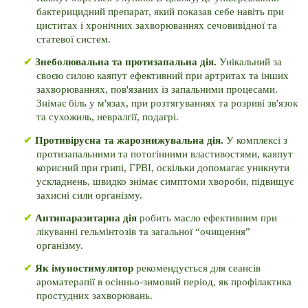
бактерицидний препарат, який показав себе навіть при 
циститах і хронічних захворюваннях сечовивідної та 
статевої систем.
✔ 
Знеболювальна та протизапальна дія. 
Унікальний за 
своєю силою каяпут ефективний при артритах та інших 
захворюваннях, пов'язаних із запальними процесами. 
Знімає біль у м'язах, при розтягуваннях та розриві зв'язок 
та сухожиль, невралгії, подагрі. 
✔ 
Противірусна та жарознижувальна дія. 
У комплексі з 
протизапальними та потогінними властивостями, каяпут 
корисний при грипі, ГРВІ, оскільки допомагає уникнути 
ускладнень, швидко знімає симптоми хвороби, підвищує 
захисні сили організму.  
✔ 
Антипаразитарна дія 
робить масло ефективним при 
лікуванні гельмінтозів та загальної “очищення” 
організму.
✔ 
Як імуностимулятор 
рекомендується для сеансів 
ароматерапії в осінньо-зимовий період, як профілактика 
простудних захворювань. 