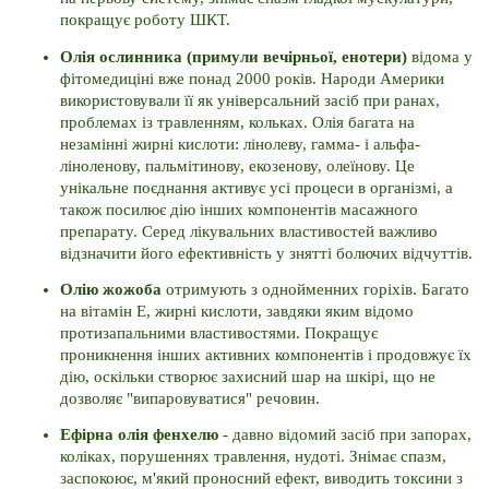
покращує роботу ШКТ.
Олія ослинника (примули вечірньої, енотери) 
відома у 
фітомедиціні вже понад 2000 років. 
Народи Америки 
використовували її як універсальний засіб при ранах, 
проблемах із травленням, кольках. 
Олія багата на 
незамінні жирні кислоти: лінолеву, гамма- і альфа-
ліноленову, пальмітинову, екозенову, олеїнову. 
Це 
унікальне поєднання активує усі процеси в організмі, а 
також посилює дію інших компонентів масажного 
препарату. 
Серед лікувальних властивостей важливо 
відзначити його ефективність у знятті болючих відчуттів.
Олію жожоба 
отримують з однойменних горіхів. 
Багато 
на вітамін E, жирні кислоти, завдяки яким відомо 
протизапальними властивостями. 
Покращує 
проникнення інших активних компонентів і продовжує їх 
дію, оскільки створює захисний шар на шкірі, що не 
дозволяє "випаровуватися" речовин. 
Ефірна олія фенхелю 
- давно відомий засіб при запорах, 
коліках, порушеннях травлення, нудоті. 
Знімає спазм, 
заспокоює, м'який проносний ефект, виводить токсини з 