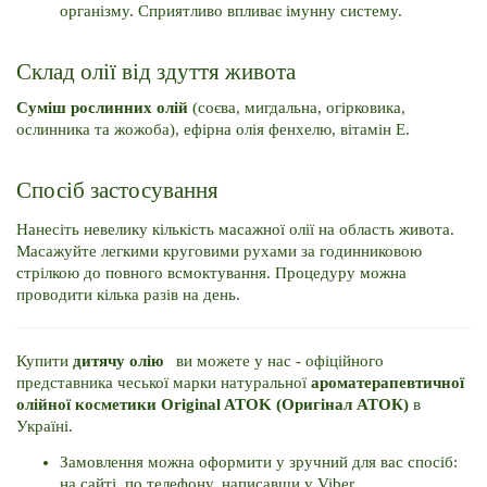
організму. 
Сприятливо впливає імунну систему. 
Склад олії від здуття живота
Суміш рослинних олій 
(соєва, мигдальна, огірковика, 
ослинника та жожоба), ефірна олія фенхелю, вітамін Е.
Спосіб застосування
Нанесіть невелику кількість масажної олії на область живота. 
Масажуйте легкими круговими рухами за годинниковою 
стрілкою до повного всмоктування. 
Процедуру можна 
проводити кілька разів на день.
Купити 
дитячу олію   
ви можете у нас - офіційного 
представника чеської марки натуральної 
ароматерапевтичної 
олійної косметики Original ATOK (Оригінал АТОК) 
в 
Україні. 
Замовлення можна оформити у зручний для вас спосіб: 
на сайті, по телефону, написавши у Viber. 