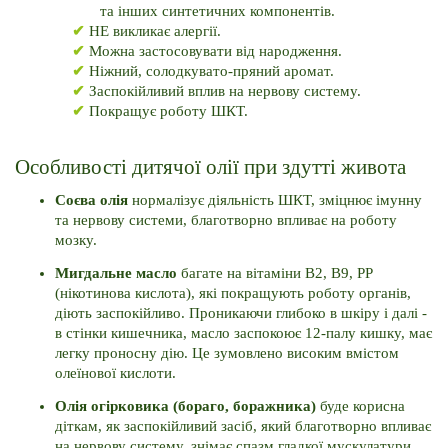
та інших синтетичних компонентів.
✔ 
НЕ викликає алергії.
✔ 
Можна застосовувати від народження.
✔ 
Ніжний, солодкувато-пряний аромат.
✔ 
Заспокійливий вплив на нервову систему.
✔ 
Покращує роботу ШКТ.
Особливості дитячої олії при здутті живота
Соєва олія 
нормалізує діяльність ШКТ, зміцнює імунну 
та нервову системи, благотворно впливає на роботу 
мозку. 
Мигдальне масло 
багате на вітаміни B2, B9, PP 
(нікотинова кислота), які покращують роботу органів, 
діють заспокійливо. 
Проникаючи глибоко в шкіру і далі - 
в стінки кишечника, масло заспокоює 12-палу кишку, має 
легку проносну дію. 
Це зумовлено високим вмістом 
олеїнової кислоти. 
Олія огірковика (бораго, боражника) 
буде корисна 
діткам, як заспокійливий засіб, який благотворно впливає 
на нервову систему, знімає спазм гладкої мускулатури, 