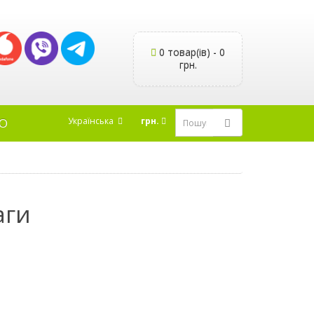
0 товар(ів) - 0
грн.
Українська
грн.
Ю
аги