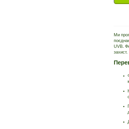
Ми проп
поєднан
UVB. Фо
захист.
Пере