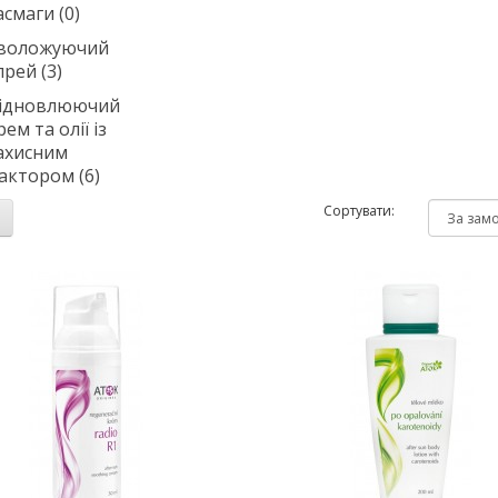
асмаги (0)
воложуючий
прей (3)
ідновлюючий
рем та олії із
ахисним
актором (6)
Сортувати: