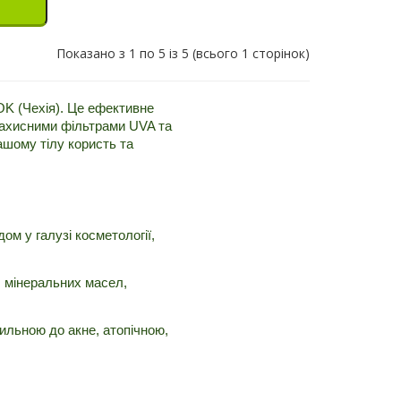
Показано з 1 по 5 із 5 (всього 1 сторінок)
OK (Чехія). Це ефективне 
ахисними фільтрами UVA та 
ому тілу користь та 
м у галузі косметології, 
 мінеральних масел, 
ильною до акне, атопічною, 