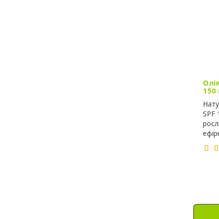
Олія
150
Нату
SPF 
росл
ефірн