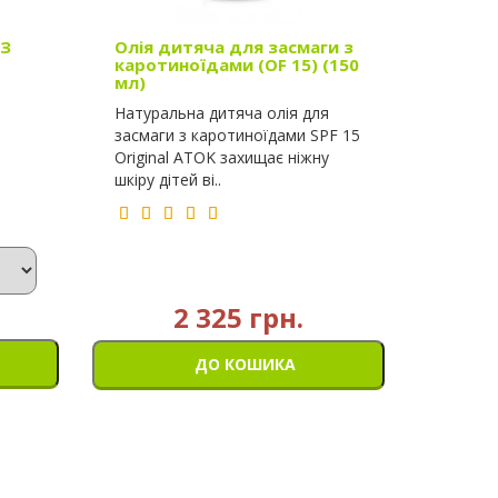
 З
Олія дитяча для засмаги з
каротиноїдами (OF 15) (150
мл)
Натуральна дитяча олія для
засмаги з каротиноїдами SPF 15
Original ATOK захищає ніжну
шкіру дітей ві..
2 325 грн.
ДО КОШИКА