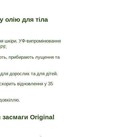
олію для тіла 
ня шкіри. УФ-випромінювання 
PF.
ють, прибирають лущення та 
для дорослих та для дітей.
скорить відновлення у 35 
довкіллю. 
асмаги Original 