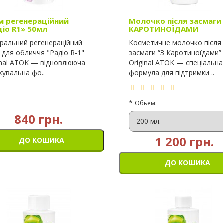
м регенераційний
Молочко після засмаги
діо R1» 50мл
КАРОТИНОЇДАМИ
ральний регенераційний
Косметичне молочко після
 для обличчя "Радіо R-1"
засмаги “З Каротиноїдами”
inal ATOK — відновлююча
Original ATOK — спеціальна
ікувальна фо..
формула для підтримки ..
*
Обьем:
840 грн.
1 200 грн.
ДО КОШИКА
ДО КОШИКА