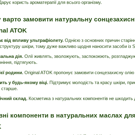
Дарує користь ароматерапії для всього організму.
 варто замовити натуральну сонцезахисну 
inal ATOK
є від впливу ультрафіолету. 
Однією з основних причин старін
структуру шкіри, тому дуже важливо щодня наносити засоби із S
сальна дія.
 Олії живлять, зволожують, заспокоюють, розгладжу
ніння, підтягують. 
ієї родини.
 Original ATOK пропонує замовити сонцезахисну олію 
ть у будь-якому віці.
 Підтримує молодість та красу шкіри, при
а старше.
ічний склад.
 Косметика з натуральних компонентів не шкодить 
вні компоненти в натуральних маслах для з
K