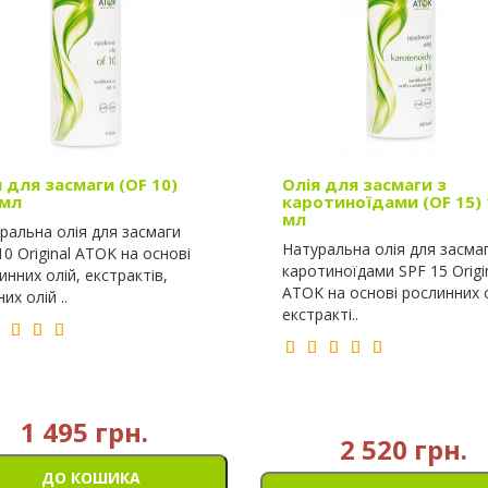
 для засмаги (OF 10)
Олія для засмаги з
 мл
каротиноїдами (OF 15) 
мл
ральна олія для засмаги
Натуральна олія для засмаг
10 Original ATOK на основі
каротиноїдами SPF 15 Origi
инних олій, екстрактів,
ATOK на основі рослинних о
их олій ..
екстракті..
1 495 грн.
2 520 грн.
ДО КОШИКА