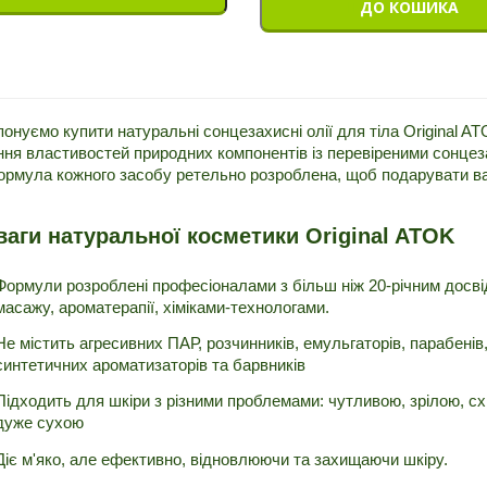
ДО КОШИКА
онуємо купити натуральні сонцезахисні олії для тіла Original AT
ня властивостей природних компонентів із перевіреними сонцез
рмула кожного засобу ретельно розроблена, щоб подарувати ваш
ваги натуральної косметики Original ATOK
Формули розроблені професіоналами з більш ніж 20-річним досвідо
масажу, ароматерапії, хіміками-технологами.
Не містить агресивних ПАР, розчинників, емульгаторів, парабенів,
синтетичних ароматизаторів та барвників
Підходить для шкіри з різними проблемами: чутливою, зрілою, сх
дуже сухою
Діє м'яко, але ефективно, відновлюючи та захищаючи шкіру.