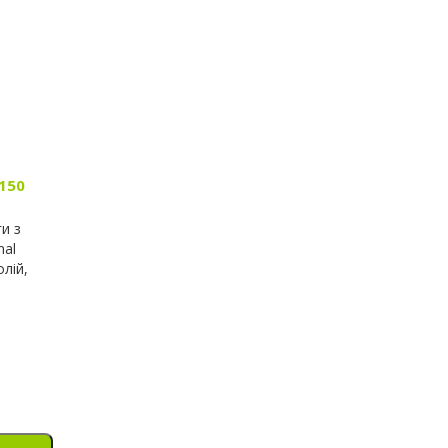
150
и з
nal
лій,