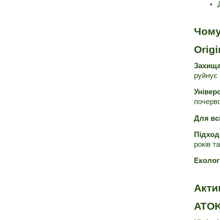
Чому
Orig
Захища
руйнує 
Універ
почерво
Для вс
Підходи
років т
Еколог
Акти
ATO