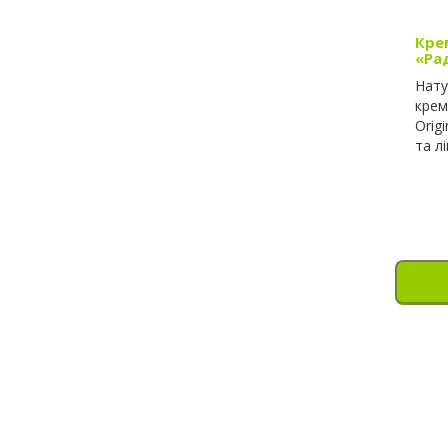
Кре
«Ра
Нату
крем
Orig
та л