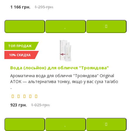
1 166 грн.
1 295 грн.
ТОП ПРОДАЖ
10% СКИДКА
Вода (лосьйон) для обличчя "Трояндова"
Ароматична вода для обличчя "Трояндова" Original
ATOK — альтернатива тоніку, якщо у вас суха та/або
..
923 грн.
1 025 грн.