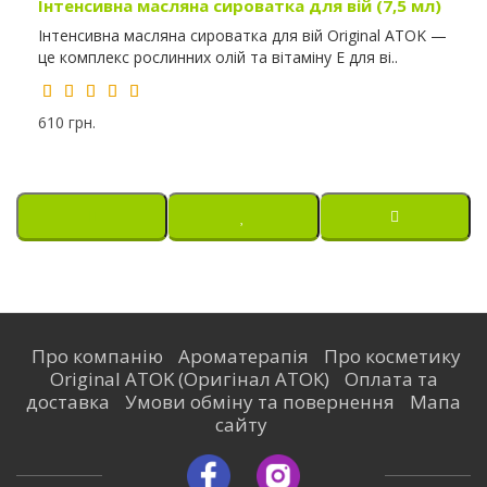
Інтенсивна масляна сироватка для вій (7,5 мл)
Інтенсивна масляна сироватка для вій Original ATOK —
це комплекс рослинних олій та вітаміну E для ві..
610 грн.
Про компанію
Ароматерапія
Про косметику
Original ATOK (Оригінал АТОК)
Оплата та
доставка
Умови обміну та повернення
Мапа
сайту