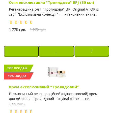
Олія ексклюзивна "Трояндова" BPJ (30 мл)
Регенераційна олія "Трояндова" BPJ Original ATOK із
серії "Ексклюзивна колекція" — інтенсивний антив..
1 773 грн.
1 970 грн.
ТОП ПРОДАЖ
10% СКИДКА
Крем ексклюзивний "Трояндовий"
Ексклюзивний регенераційний (відновлюючий) крем
для обличчя "Трояндовий" Original ATOK — це
інтенсив..