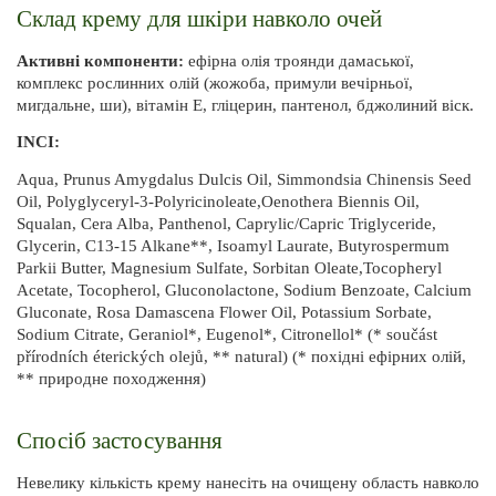
Склад крему для шкіри навколо очей
Активні компоненти:
 ефірна олія троянди дамаської, 
комплекс рослинних олій (жожоба, примули вечірньої, 
мигдальне, ши), вітамін E, гліцерин, пантенол, бджолиний віск.
INCI:
Aqua, Prunus Amygdalus Dulcis Oil, Simmondsia Chinensis Seed 
Oil, Polyglyceryl-3-Polyricinoleate,Oenothera Biennis Oil, 
Squalan, Cera Alba, Panthenol, Caprylic/Capric Triglyceride, 
Glycerin, C13-15 Alkane**, Isoamyl Laurate, Butyrospermum 
Parkii Butter, Magnesium Sulfate, Sorbitan Oleate,Tocopheryl 
Acetate, Tocopherol, Gluconolactone, Sodium Benzoate, Calcium 
Gluconate, Rosa Damascena Flower Oil, Potassium Sorbate, 
Sodium Citrate, Geraniol*, Eugenol*, Citronellol* (* součást 
přírodních éterických olejů, ** natural) (* похідні ефірних олій, 
** природне походження)
Спосіб застосування
Невелику кількість крему нанесіть на очищену область навколо 