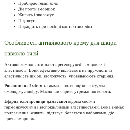
Прибирає темні кола
Діє проти зморшок
Живить і зволожує
Підтягує
Підходить при носінні контактних лінз
Особливості антивікового крему для шкіри 
навколо очей
Активні компоненти мають регенеруючі і зміцнюючі 
властивості. Вони ефективно впливають на пружність та 
еластичність шкіри, зволожують, уповільнюють старіння.
Рослинні олії 
містять гамма-ліноленову кислоту, яка 
омолоджує шкіру. Масло ши сприяє утриманню вологи.
Ефірна олія троянди дамаської
 відома своїми 
гармонізуючими і заспокійливими властивостями. Вона знімає 
подразнення, живить, підтягує, бореться з набряками, діє 
проти зморшок.