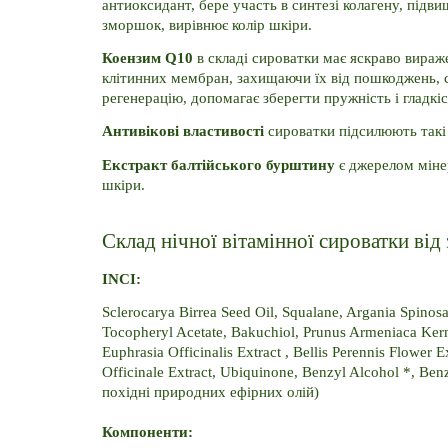
антиоксидант, бере участь в синтезі колагену, підв
зморшок, вирівнює колір шкіри.
Коензим Q10
 в складі сироватки має яскраво вираже
клітинних мембран, захищаючи їх від пошкоджень, с
регенерацію, допомагає зберегти пружність і гладкіс
Антивікові властивості
 сироватки підсилюють такі 
Екстракт балтійського бурштину
 є джерелом міне
шкіри.
Склад нічної вітамінної сироватки ві
INCI:
Sclerocarya Birrea Seed Oil, Squalane, Argania Spinos
Tocopheryl Acetate, Bakuchiol, Prunus Armeniaca Kernel
Euphrasia Officinalis Extract , Bellis Perennis Flower 
Officinale Extract, Ubiquinone, Benzyl Alcohol *, Benz
похідні природних ефірних олій)
Компоненти: