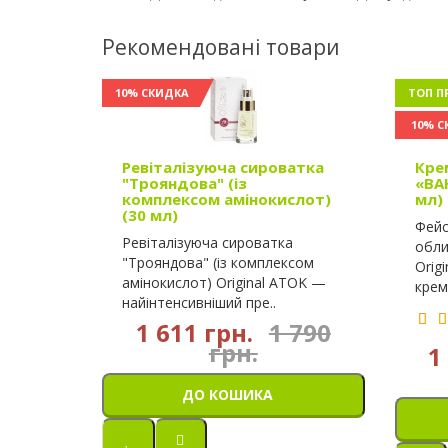
Рекомендовані товари
10% СКИДКА
ТОП П
10% С
Ревіталізуюча сироватка
Кре
"Трояндова" (із
«ВА
комплексом амінокислот)
мл)
(30 мл)
Фейс
Ревіталізуюча сироватка
обли
"Трояндова" (із комплексом
Orig
амінокислот) Original ATOK —
крем
найінтенсивніший пре..
1 611 грн.
1 790
грн.
1
ДО КОШИКА