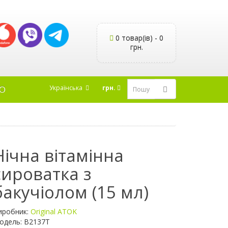
0 товар(ів) - 0
грн.
Українська
грн.
Ю
Нічна вітамінна
сироватка з
бакучіолом (15 мл)
иробник:
Original ATOK
одель: B2137T