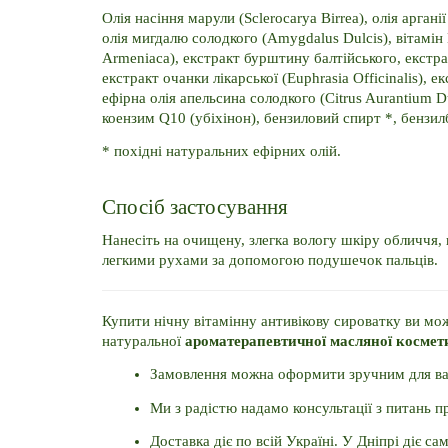
Олія насіння марули (Sclerocarya Birrea), олія арганії
олія мигдалю солодкого (Amygdalus Dulcis), вітамін E
Armeniaca), екстракт бурштину балтійського, екстракт
екстракт очанки лікарської (Euphrasia Officinalis), е
ефірна олія апельсина солодкого (Citrus Aurantium Du
коензим Q10 (убіхінон), бензиловий спирт *, бензилб
* похідні натуральних ефірних олій.
Спосіб застосування
Нанесіть на очищену, злегка вологу шкіру обличчя, ш
легкими рухами за допомогою подушечок пальців.
Купити нічну вітамінну антивікову сироватку ви мож
натуральної 
ароматерапевтичної масляної космет
Замовлення можна оформити зручним для вас 
Ми з радістю надамо консультації з питань п
Доставка діє по всій Україні. У Дніпрі діє с