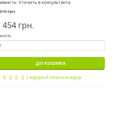
аявність: Уточніть в консультанта
615 грн.
 454 грн.
лькість
ДО КОШИКА
2 відгуків
/
Написати відгук