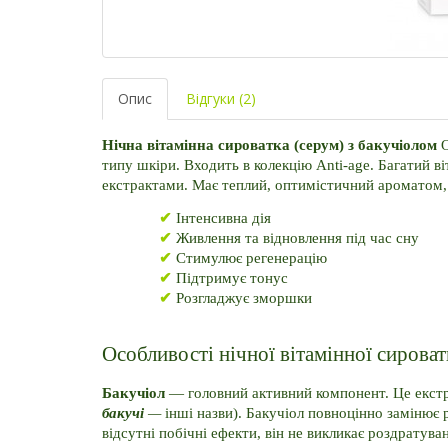
Опис
Відгуки (2)
Нічна вітамінна сироватка (серум) з бакучіолом 
O
типу шкіри. Входить в колекцію Anti-age. Багатий ві
екстрактами. Має теплий, оптимістичний ароматом,
✔
 Інтенсивна дія
✔ 
Живлення та відновлення під час сну
✔ 
Стимулює регенерацію
✔ 
Підтримує тонус
✔
Розгладжує зморшки
Особливості нічної вітамінної сирова
Бакучіол
 — головний активний компонент. Це екстра
бакучі
 — 
інші назви). Бакучіол повноцінно замінює р
відсутні побічні ефекти, він не викликає роздратува