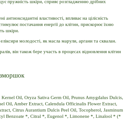
ищує пружність шкіри, сприяє розгладженню дрібних 
ні антиоксидантні властивості, впливає на цілісність 
тимулює постачання енергії до клітин, прискорює їхню 
ть шкіри.
еліксири молодості, як масла марули, аргани та сквалан.
ралів, він також бере участь в процесах відновлення клітин 
д зморшок
a Kernel Oil, Oryza Sativa Germ Oil, Prunus Amygdalus Dulcis, 
 Oil, Amber Extract, Calendula Officinalis Flower Extract, 
Extract, Citrus Aurantium Dulcis Peel Oil, Tocopherol, Jasminum 
yl Benzoate *, Citral *, Eugenol *, Limonene *, Linalool * (* 