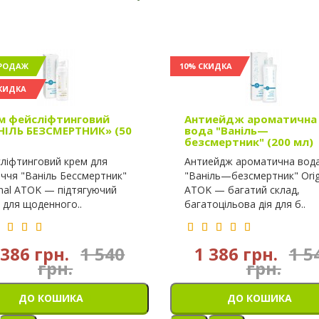
РОДАЖ
10% СКИДКА
КИДКА
м фейсліфтинговий
Антиейдж ароматична
НІЛЬ БЕЗСМЕРТНИК» (50
вода "Ваніль—
безсмертник" (200 мл)
ліфтинговий крем для
Антиейдж ароматична вод
ччя "Ваніль Бессмертник"
"Ваніль—безсмертник" Orig
inal ATOK — підтягуючий
ATOK — багатий склад,
 для щоденного..
багатоцільова дія для б..
 386 грн.
1 540
1 386 грн.
1 5
грн.
грн.
ДО КОШИКА
ДО КОШИКА