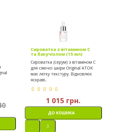
Сироватка з вітамином C
та бакучіолом (15 мл)
Сироватка (серум) з вітаміном C
а
для сяючої шкіри Original ATOK
inal
має легку текстуру. Відновлює
яскраві..
1 015 грн.
40
ДО КОШИКА