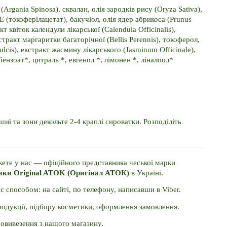
 (Argania Spinosa), сквалан, олія зародків рису (Oryza Sativa), 
 (токоферілацетат), бакучіол, олія ядер абрикоса (Prunus 
 квіток календули лікарської (Calendula Officinalis), 
кстракт маргаритки багаторічної (Bellis Perennis), токоферол, 
lcis), екстракт жасмину лікарського (Jasminum Officinale), 
ензоат*, цитраль *, евгенол *, лімонен *, ліналоол* 
иї та зони декольте 2-4 краплі сироватки. Розподіліть 
ете у нас — офіційного представника чеської марки 
ики Original ATOK (Оригінал АТОК)
 в Україні. 
способом: на сайті, по телефону, написавши в Viber. 
родукції, підбору косметики, оформлення замовлення. 
амовивезення з нашого магазину.