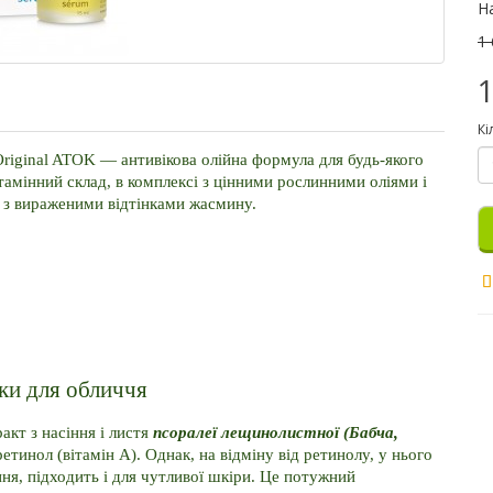
Н
1 
1
Кі
riginal ATOK — антивікова олійна формула для будь-якого 
тамінний склад, в комплексі з цінними рослинними оліями і 
 з вираженими відтінками жасмину.
тки для обличчя
кт з насіння і листя 
псоралеї лещинолистної (Бабча, 
етинол (вітамін A). Однак, на відміну від ретинолу, у нього 
ння, підходить і для чутливої шкіри. Це потужний 